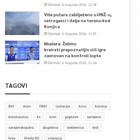
Četvrtak, 6 Augusta 2026, 12:18
Više požara zabilježeno u HNŽ-u,
vatrogasci i dalje na terenu kod
Konjica
Četvrtak, 6 Augusta 2026, 11:25
Muslera: Želimo
kreirati prepoznatljiv stil igre
zasnovan na kontroli lopte
Četvrtak, 6 Augusta 2026, 11:24
TAGOVI
BiH
dom
FBiH
izolacija
kcus
korona
koronavirus
ks
novi
poplave
sarajevo
sarajevskojutro
skupstina
srebrenica
test
tvsa
Vlada KS
vogosca