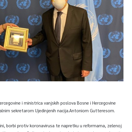
rcegovine i ministrica vanjskih poslova Bosne i Hercegovine
ralnim sekretarom Ujedinjenih nacija.Antoniom Gutteresom.
ini, borbi protiv koronavirusa te napretku u reformama, zelenoj