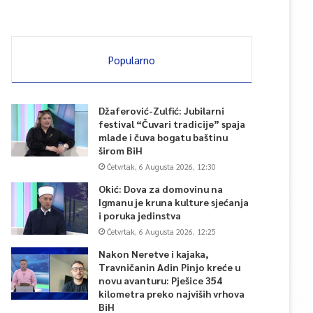
Popularno
Džaferović-Zulfić: Jubilarni
festival “Čuvari tradicije” spaja
mlade i čuva bogatu baštinu
širom BiH
Četvrtak, 6 Augusta 2026, 12:30
Okić: Dova za domovinu na
Igmanu je kruna kulture sjećanja
i poruka jedinstva
Četvrtak, 6 Augusta 2026, 12:25
Nakon Neretve i kajaka,
Travničanin Adin Pinjo kreće u
novu avanturu: Pješice 354
kilometra preko najviših vrhova
BiH