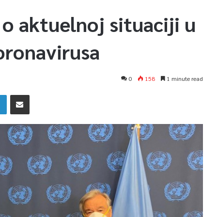
o aktuelnoj situaciji u
koronavirusa
0
158
1 minute read