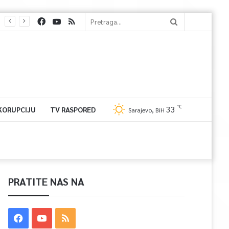
℃
33
 KORUPCIJU
TV RASPORED
Sarajevo, BiH
PRATITE NAS NA