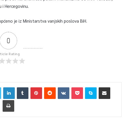
 i Hercegovinu.
pćeno je iz Ministarstva vanjskih poslova BiH.
0
rticle Rating