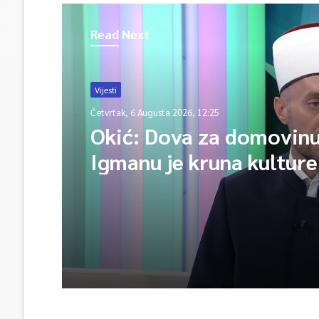
Read Next
Vijesti
Četvrtak, 6 Augusta 2026, 12:25
Okić: Dova za domovinu
Igmanu je kruna kulture
sjećanja i poruka jedins