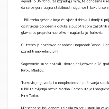
agendi, o UN fondu za izgradnju mira, te odnosima u r
da se osigura trajna stabilnost i sigurnost kako bi se s
– BiH treba rješenja koja će ojačati državu i donijeti pr
opstrukcije donošenja odluka zloupotrebom zaštitnih
glavna su prepreka napretku – naglasila je Turković.
Gutteres je pozdravio dosadašnji napredak Bosne i He
izgraditi napredniju BiH.
Sagovornici su se dotakli i skorog obilježavanja 26. go
Ratku Mladiću.
Turković je govorila i o neophodnosti poštivanja suds
u BiH i slavljenja ratnih zločina. Pomenuta je i mogućn
New Yorku.
Ministrica se još jednom založila za bržu isporuku va