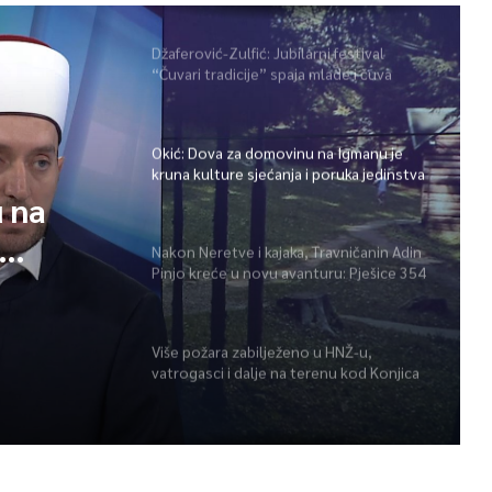
Džaferović-Zulfić: Jubilarni festival
“Čuvari tradicije” spaja mlade i čuva
bogatu baštinu širom BiH
Okić: Dova za domovinu na Igmanu je
kruna kulture sjećanja i poruka jedinstva
 na
Nakon Neretve i kajaka, Travničanin Adin
Pinjo kreće u novu avanturu: Pješice 354
tva
kilometra preko najviših vrhova BiH
Više požara zabilježeno u HNŽ-u,
vatrogasci i dalje na terenu kod Konjica