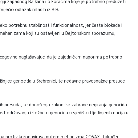
egiji zapadnog Balkana i o koracima koje je potrebno preduzeti
priječio odlazak mladih iz BiH.
ijeko potrebnu stabilnost i funkcionalnost, jer česte blokade i
 mehanizama koji su ostavljeni u Dejtonskom sporazumu,
rcegovine naglašavajući da je zajedničkim naporima potrebno
dišnjice genocida u Srebrenici, te nedavne pravosnažne presude
kih presuda, te donošenja zakonske zabrane negiranja genocida
ost održavanja izložbe o genocidu u sjedištu Ujedinjenih nacija u
kcina protiv koronavirusa putem mehanizma COVAX. Također,