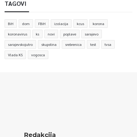
TAGOVI
BiH
dom
FBiH
izolacija
kcus
korona
koronavirus
ks
novi
poplave
sarajevo
sarajevskojutro
skupstina
srebrenica
test
tvsa
Vlada KS
vogosca
Redakcija