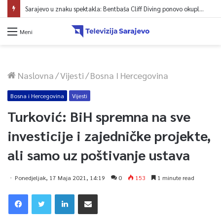
Sarajevo u znaku spektakla: Bentbaša Cliff Diving ponovo okuplja najbolje skakače i vrhunsku zabavu
Meni
Naslovna
/
Vijesti
/
Bosna I Hercegovina
Bosna i Hercegovina
Vijesti
Turković: BiH spremna na sve
investicije i zajedničke projekte,
ali samo uz poštivanje ustava
Ponedjeljak, 17 Maja 2021, 14:19
0
153
1 minute read