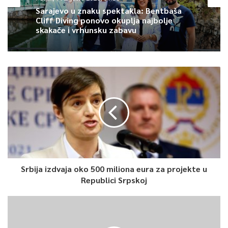
imovinom odnosno potencijalima rijeke Drine. Želim vjerovati
Sarajevo u znaku spektakla: Bentbaša
Cliff Diving ponovo okuplja najbolje
da Srbija ne podržava takve protivzakonite aktivnosti te da
skakače i vrhunsku zabavu
neće novac svojih poreskih obveznika ulagati u projekte kojima
se krše zakoni i odluke Ustavnog suda – zaključila je.
0
Article Rating
Srbija izdvaja oko 500 miliona eura za projekte u
Republici Srpskoj