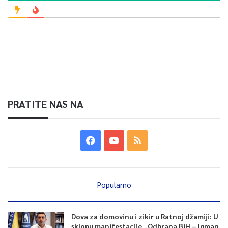
PRATITE NAS NA
Popularno
Dova za domovinu i zikir u Ratnoj džamiji: U
sklopu manifestacije „Odbrana BiH – Igman