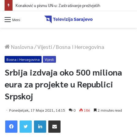
Konaković u pismu UN-u: Zastrašivanje preživjelih
Meni
Naslovna
/
Vijesti
/
Bosna I Hercegovina
Bosna i Hercegovina
Vijesti
Srbija izdvaja oko 500 miliona
eura za projekte u Republici
Srpskoj
Ponedjeljak, 17 Maja 2021, 14:15
0
186
2 minutes read