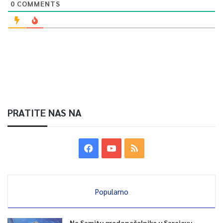
0
COMMENTS
Republike Srbije moraju znati da ulaskom u projekt izgradnje
hidroelektrane „Buk Bijela“ koji nema saglasnost države i koji
se protivi odlukama Ustavnog suda BiH rizikuju ne samo
ekonomske štete nego i ne doprinose dobrosusjedskim
odnosima.
0
PRATITE NAS NA
Article Rating
Popularno
Na Samitu gradonačelnika u Sarajevu