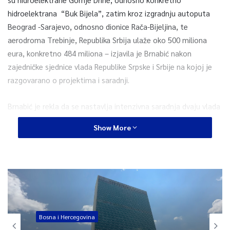
hidroelektrana “Buk Bijela”, zatim kroz izgradnju autoputa
Beograd -Sarajevo, odnosno dionice Rača-Bijeljina, te
aerodroma Trebinje, Republika Srbija ulaže oko 500 miliona
eura, konkretno 484 miliona – izjavila je Brnabić nakon
zajedničke sjednice vlada Republike Srpske i Srbije na kojoj je
razgovarano o projektima i saradnji.
Brnabić je rekla da se nastavlja intenzivna saradnja dvaju vlada
podsjetivši i na posebnu podršku Srbije za četiri opštine:
Show More
Nevesinje, Kostajnica, Dubica i Drvar.
– Radilo se na projektima koje smo definisali na ranijim
sjednicima, kako bi danas mogli obilježiti početak nekih
projekata, a neki od njih se ne odnose samo na Republiku
Srpsku, već i na općine u Federaciji BiH – dodala je Brnabić.
Bosna i Hercegovina
Kroz razne donacije i projekte, kako je dodala, donirali su