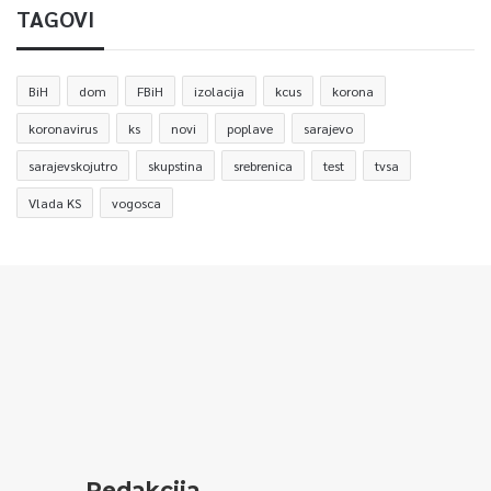
TAGOVI
BiH
dom
FBiH
izolacija
kcus
korona
koronavirus
ks
novi
poplave
sarajevo
sarajevskojutro
skupstina
srebrenica
test
tvsa
Vlada KS
vogosca
Redakcija