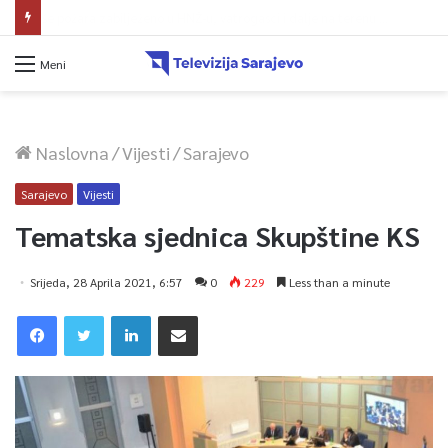
Muslera: Želimo kreirati prepoznatljiv stil igre zasnovan na kontroli lopte
Meni
Naslovna
/
Vijesti
/
Sarajevo
Sarajevo
Vijesti
Tematska sjednica Skupštine KS
Srijeda, 28 Aprila 2021, 6:57
0
229
Less than a minute