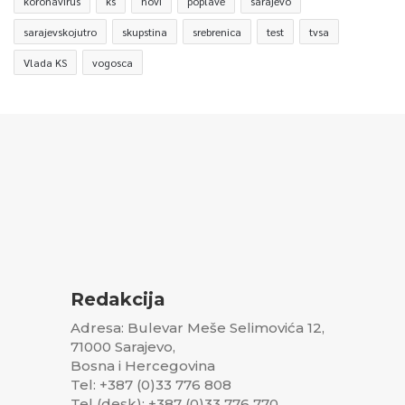
koronavirus
ks
novi
poplave
sarajevo
sarajevskojutro
skupstina
srebrenica
test
tvsa
Vlada KS
vogosca
Redakcija
Adresa: Bulevar Meše Selimovića 12,
71000 Sarajevo,
Bosna i Hercegovina
Tel: +387 (0)33 776 808
Tel (desk): +387 (0)33 776 770