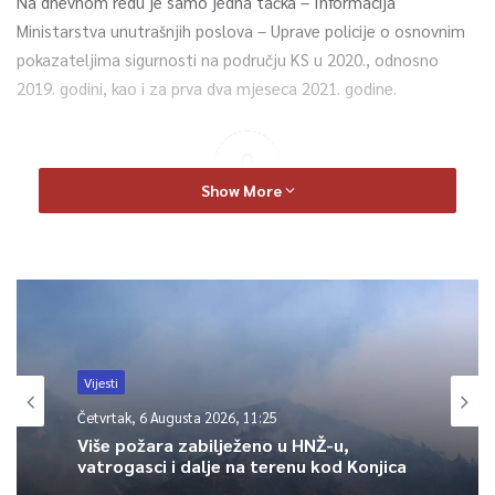
Na dnevnom redu je samo jedna tačka – Informacija
Ministarstva unutrašnjih poslova – Uprave policije o osnovnim
pokazateljima sigurnosti na području KS u 2020., odnosno
2019. godini, kao i za prva dva mjeseca 2021. godine.
0
Show More
Article Rating
Vijesti
Četvrtak, 6 Augusta 2026, 11:25
Više požara zabilježeno u HNŽ-u,
vatrogasci i dalje na terenu kod Konjica