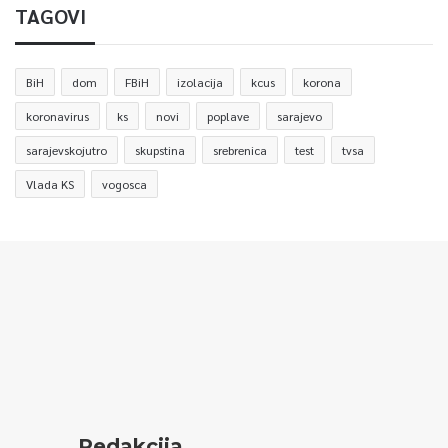
TAGOVI
BiH
dom
FBiH
izolacija
kcus
korona
koronavirus
ks
novi
poplave
sarajevo
sarajevskojutro
skupstina
srebrenica
test
tvsa
Vlada KS
vogosca
Redakcija