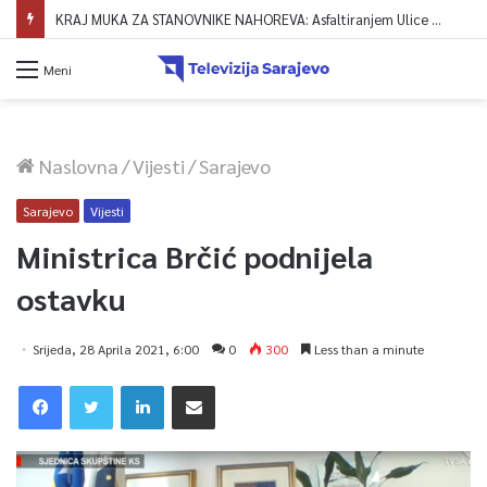
KRAJ MUKA ZA STANOVNIKE NAHOREVA: Asfaltiranjem Ulice Vranica brijeg spajaju se gornji i središnji dio naselja
Meni
Naslovna
/
Vijesti
/
Sarajevo
Sarajevo
Vijesti
Ministrica Brčić podnijela
ostavku
Srijeda, 28 Aprila 2021, 6:00
0
300
Less than a minute