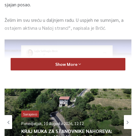
sjajan posao.
Želim im svu sreću u daljnjem radu. U uspjeh ne sumnjam, a
ostajem aktivna u Našoj stranci“, napisala je Brčić.
Show More
Sarajevo
Ponedjeljak, 10 Augusta 2026, 12:12
KRAJ MUKA ZA STANOVNIKE NAHOREVA: