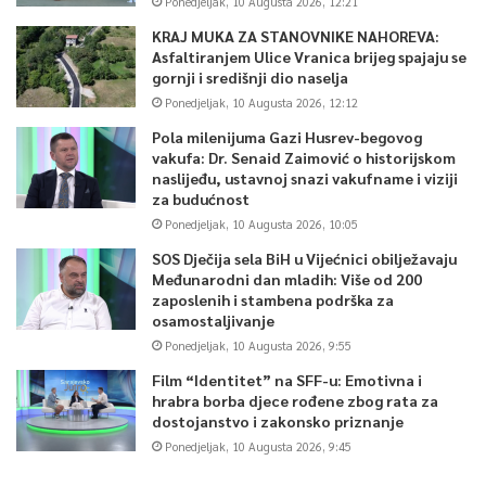
Ponedjeljak, 10 Augusta 2026, 12:21
KRAJ MUKA ZA STANOVNIKE NAHOREVA:
Asfaltiranjem Ulice Vranica brijeg spajaju se
gornji i središnji dio naselja
Ponedjeljak, 10 Augusta 2026, 12:12
Pola milenijuma Gazi Husrev-begovog
vakufa: Dr. Senaid Zaimović o historijskom
naslijeđu, ustavnoj snazi vakufname i viziji
za budućnost
Ponedjeljak, 10 Augusta 2026, 10:05
SOS Dječija sela BiH u Vijećnici obilježavaju
Međunarodni dan mladih: Više od 200
zaposlenih i stambena podrška za
osamostaljivanje
Ponedjeljak, 10 Augusta 2026, 9:55
Film “Identitet” na SFF-u: Emotivna i
hrabra borba djece rođene zbog rata za
dostojanstvo i zakonsko priznanje
Ponedjeljak, 10 Augusta 2026, 9:45