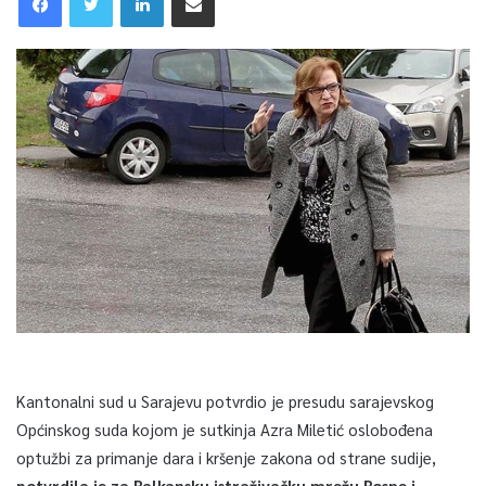
Kantonalni sud u Sarajevu potvrdio je presudu sarajevskog
Općinskog suda kojom je sutkinja Azra Miletić oslobođena
optužbi za primanje dara i kršenje zakona od strane sudije,
potvrdila je za Balkansku istraživačku mrežu Bosne i