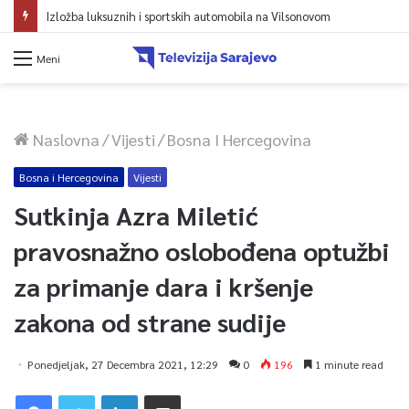
Izložba luksuznih i sportskih automobila na Vilsonovom
Meni
Naslovna
/
Vijesti
/
Bosna I Hercegovina
Bosna i Hercegovina
Vijesti
Sutkinja Azra Miletić
pravosnažno oslobođena optužbi
za primanje dara i kršenje
zakona od strane sudije
Ponedjeljak, 27 Decembra 2021, 12:29
0
196
1 minute read