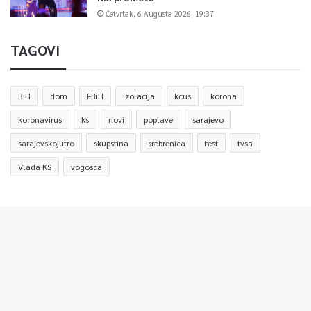
Četvrtak, 6 Augusta 2026, 19:37
TAGOVI
BiH
dom
FBiH
izolacija
kcus
korona
koronavirus
ks
novi
poplave
sarajevo
sarajevskojutro
skupstina
srebrenica
test
tvsa
Vlada KS
vogosca