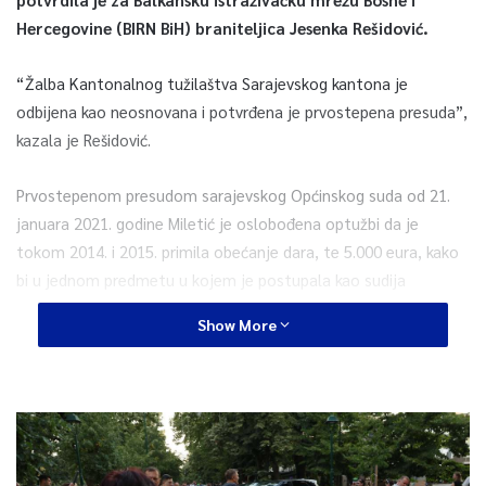
Hercegovine (BIRN BiH) braniteljica Jesenka Rešidović.
“Žalba Kantonalnog tužilaštva Sarajevskog kantona je
odbijena kao neosnovana i potvrđena je prvostepena presuda”,
kazala je Rešidović.
Prvostepenom presudom sarajevskog Općinskog suda od 21.
januara 2021. godine Miletić je oslobođena optužbi da je
tokom 2014. i 2015. primila obećanje dara, te 5.000 eura, kako
bi u jednom predmetu u kojem je postupala kao sudija
Apelacionog odjeljenja Suda BiH bila donesena povoljnija
Show More
presuda.
Kako je ranije navedeno u optužnici, S-1 je kao posrednik stupio
u kontakt s Ramom Brkićem i Senadom Šabićem, kojima je u
to vrijeme bilo suđeno za organizovani kriminal, neovlašteni
promet drogama i druga djela, dok je Miletić za obećani dar