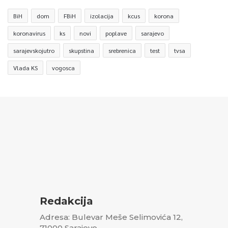
BiH
dom
FBiH
izolacija
kcus
korona
koronavirus
ks
novi
poplave
sarajevo
sarajevskojutro
skupstina
srebrenica
test
tvsa
Vlada KS
vogosca
Redakcija
Adresa: Bulevar Meše Selimovića 12,
71000 Sarajevo,