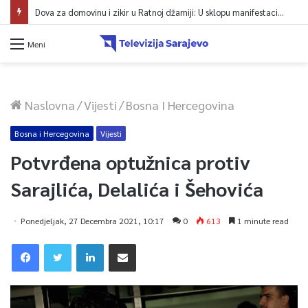
Dova za domovinu i zikir u Ratnoj džamiji: U sklopu manifestacije „Odbrana BiH – Igman 2026“ odana počast herojima
Meni
Naslovna
/
Vijesti
/
Bosna I Hercegovina
Bosna i Hercegovina
Vijesti
Potvrđena optužnica protiv
Sarajlića, Delalića i Šehovića
Ponedjeljak, 27 Decembra 2021, 10:17
0
613
1 minute read