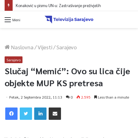
Protest zeničkih rudara do ispunjenja zahtjeva
Meni
Naslovna
/
Vijesti
/
Sarajevo
Sarajevo
Slučaj “Memić”: Ovo su lica čije
objekte MUP KS pretresa
Petak, 2 Septembra 2022, 11:13
0
2.595
Less than a minute