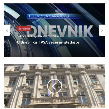
5
Article Rating
Sarajevo
Subota, 8 Augusta 2026, 16:04
U Dnevniku TVSA večeras gledajte