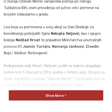
U slučaju Dženan Memić sarajevska policija po nalogu
Tužilaštva BiH, osim privođenja od jutros vrši i pretrese na
brojnim lokacijama u gradu.
Lica koja su pretresena u ovoj akciji su član Direkcije za
koordinaciju policijskih tijela
Nebojša Veljović
, kao i njegov
kolega
Nedžad Hrvat
te pripadnici Ministarstva unutrašnjih
poslova KS
Jasmin Turčalo
,
Nemanja Janković
,
Elvedin
Bojo
i
Velibor Ristivojević
.
Podsjećanja radi, Hrvat i Veljović su bili na mjestu događaja
kobne noći 8. februarta 2016. godine u Velikoj aleji. Obojica su
ranije svjedočila u slučaju “Dženan Memić” u postupku koji se
vodi protiv
Zijada Mutapa
,
Alise Mutap
,
Josipa
Barića
,
Muamera Ožegovića
i
Hasana Dupovca
.
Show More
Osim toga, brojne osobe su za sada privedene na saslušanje u
Tužilaštvo BiH.