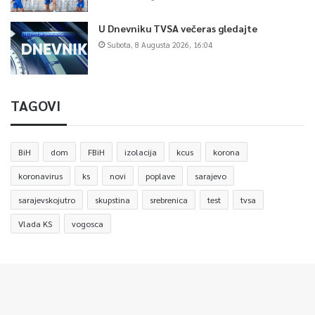
U Dnevniku TVSA večeras gledajte
Subota, 8 Augusta 2026, 16:04
TAGOVI
BiH
dom
FBiH
izolacija
kcus
korona
koronavirus
ks
novi
poplave
sarajevo
sarajevskojutro
skupstina
srebrenica
test
tvsa
Vlada KS
vogosca