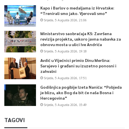
Kapo i Barlov o medaljama iz Hrvatske:
“Trenirali smo jako. Vjerovali smo”
Srijeda, 5 Augusta 2026, 21:06
Ministarstvo saobraćaja KS: Završena
revizija projekta, uskoro javna nabavka za
obnovu mosta u ulici Ive Andrića
Srijeda, 5 Augusta 2026, 19:18
Avdić u Vijećnici primio Dinu Merlina:
Sarajevo i građani su izuzetno ponosni i
zahvalni
Srijeda, 5 Augusta 2026, 17:51
Godišnjica pogibije Izeta Nanića: “Pobjeda
je blizu, ako Bog da bit će naša Bosna i
Hercegovina”
Srijeda, 5 Augusta 2026, 15:49
TAGOVI