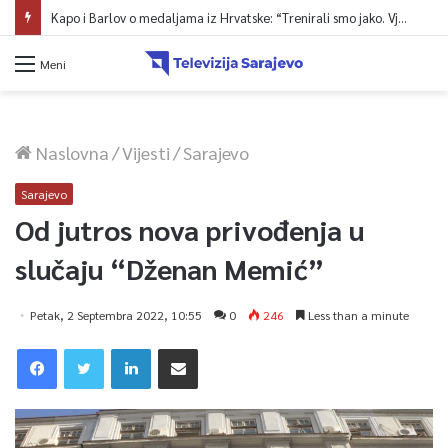
Kapo i Barlov o medaljama iz Hrvatske: “Trenirali smo jako. Vjerovali smo”
Meni
Naslovna
/
Vijesti
/
Sarajevo
Sarajevo
Od jutros nova privođenja u
slučaju “Dženan Memić”
Petak, 2 Septembra 2022, 10:55
0
246
Less than a minute