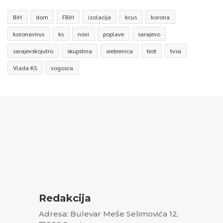
BiH
dom
FBiH
izolacija
kcus
korona
koronavirus
ks
novi
poplave
sarajevo
sarajevskojutro
skupstina
srebrenica
test
tvsa
Vlada KS
vogosca
Redakcija
Adresa: Bulevar Meše Selimovića 12,