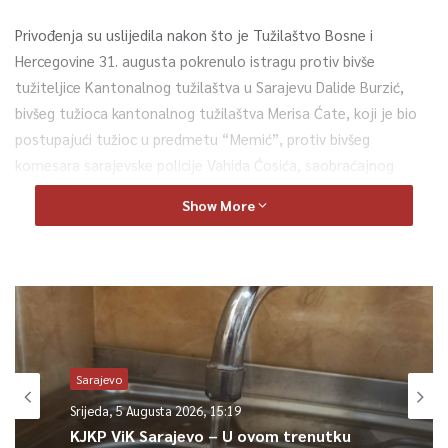
Privođenja su uslijedila nakon što je Tužilaštvo Bosne i
Hercegovine 31. augusta pokrenulo istragu protiv bivše
tužiteljice Kantonalnog tužilaštva u Sarajevu Dalide Burzić,
bivšeg tužioca kantonalnog tužilaštva Merisa Ćate, koji je bio
postupajući tužioc u predmetu “Memić”, protiv bivšeg
komesara sarajevske policije Vahida Ćosića, saobraćajnog
vještaka Ševala Kovačevića, sarajevskih policajaca Sakiba
Show More
Kreme i Nurije Mehića te više NN osoba.
0
Article Rating
Sarajevo
Srijeda, 5 Augusta 2026, 15:19
KJKP ViK Sarajevo – U ovom trenutku