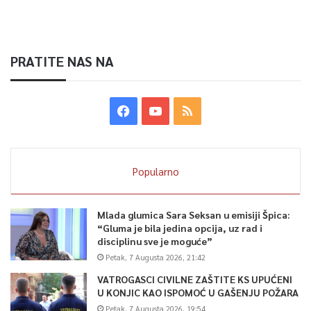
PRATITE NAS NA
Popularno
Mlada glumica Sara Seksan u emisiji Špica:
“Gluma je bila jedina opcija, uz rad i
disciplinu sve je moguće”
Petak, 7 Augusta 2026, 21:42
VATROGASCI CIVILNE ZAŠTITE KS UPUĆENI
U KONJIC KAO ISPOMOĆ U GAŠENJU POŽARA
Petak, 7 Augusta 2026, 19:54