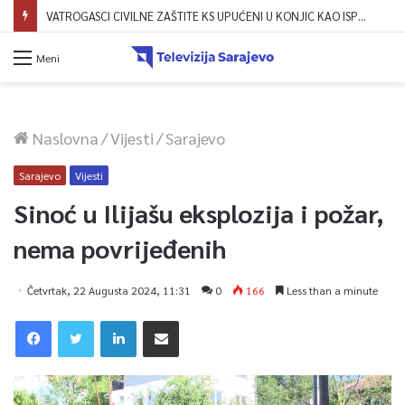
VATROGASCI CIVILNE ZAŠTITE KS UPUĆENI U KONJIC KAO ISPOMOĆ U GAŠENJU POŽARA
Meni
Naslovna
/
Vijesti
/
Sarajevo
Sarajevo
Vijesti
Sinoć u Ilijašu eksplozija i požar,
nema povrijeđenih
Četvrtak, 22 Augusta 2024, 11:31
0
166
Less than a minute