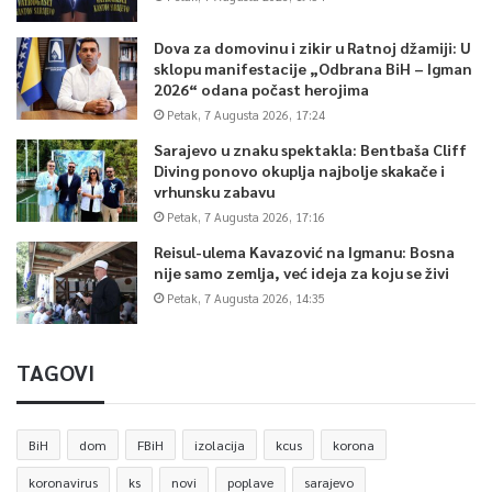
Dova za domovinu i zikir u Ratnoj džamiji: U
sklopu manifestacije „Odbrana BiH – Igman
2026“ odana počast herojima
Petak, 7 Augusta 2026, 17:24
Sarajevo u znaku spektakla: Bentbaša Cliff
Diving ponovo okuplja najbolje skakače i
vrhunsku zabavu
Petak, 7 Augusta 2026, 17:16
Reisul-ulema Kavazović na Igmanu: Bosna
nije samo zemlja, već ideja za koju se živi
Petak, 7 Augusta 2026, 14:35
TAGOVI
BiH
dom
FBiH
izolacija
kcus
korona
koronavirus
ks
novi
poplave
sarajevo