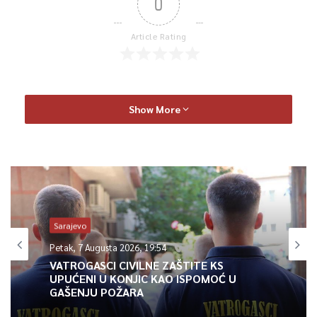
0
Article Rating
Show More
Sarajevo
Petak, 7 Augusta 2026, 19:54
VATROGASCI CIVILNE ZAŠTITE KS
UPUĆENI U KONJIC KAO ISPOMOĆ U
GAŠENJU POŽARA