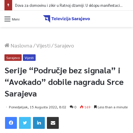
Dova za domovinu i zikir u Ratnoj džamiji: U sklopu manifestacije „Odbrana BiH – Igman 2026“ odana počast herojima
Meni
Naslovna
/
Vijesti
/
Sarajevo
Sarajevo
Vijesti
Serije “Područje bez signala” i
“Avokado” dobile nagradu Srce
Sarajeva
Ponedjeljak, 15 Augusta 2022, 8:02
0
169
Less than a minute