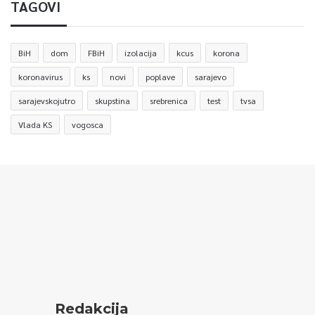
TAGOVI
BiH
dom
FBiH
izolacija
kcus
korona
koronavirus
ks
novi
poplave
sarajevo
sarajevskojutro
skupstina
srebrenica
test
tvsa
Vlada KS
vogosca
Redakcija