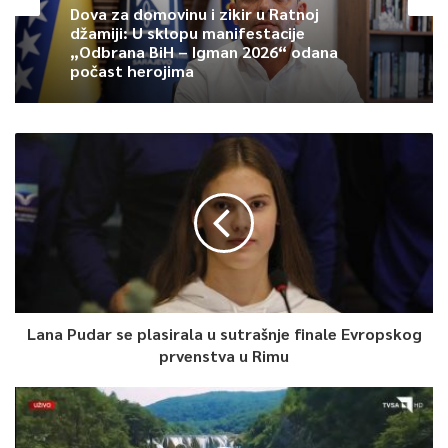
Dova za domovinu i zikir u Ratnoj
džamiji: U sklopu manifestacije
„Odbrana BiH – Igman 2026“ odana
počast herojima
Lana Pudar se plasirala u sutrašnje finale Evropskog
prvenstva u Rimu