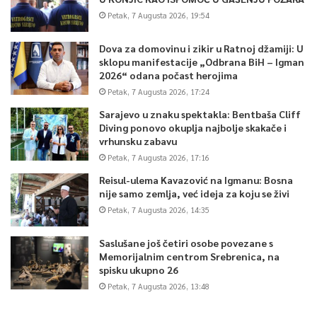
Petak, 7 Augusta 2026, 19:54
Dova za domovinu i zikir u Ratnoj džamiji: U
sklopu manifestacije „Odbrana BiH – Igman
2026“ odana počast herojima
Petak, 7 Augusta 2026, 17:24
Sarajevo u znaku spektakla: Bentbaša Cliff
Diving ponovo okuplja najbolje skakače i
vrhunsku zabavu
Petak, 7 Augusta 2026, 17:16
Reisul-ulema Kavazović na Igmanu: Bosna
nije samo zemlja, već ideja za koju se živi
Petak, 7 Augusta 2026, 14:35
Saslušane još četiri osobe povezane s
Memorijalnim centrom Srebrenica, na
spisku ukupno 26
Petak, 7 Augusta 2026, 13:48