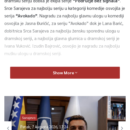
dramsku seriju dobila je ekipa serije
“Područje bez signala”
.
Srce Sarajeva za najbolju seriju u kategoriji komedije osvojila je
serija
“Avokado”
. Nagradu za najbolju glavnu ulogu u komediji
osvojila je Jasna Đuričić, za seriju “Avokado” dok je Lana Barić,
dobitnica Srca Sarajeva za najbolju žensku sporednu ulogu u
dramskoj seriji, a najbolja glavna glumica u dramskoj seriji je
Ivana Vuković. Izudin Bajrović, osvojio je nagradu za najbolju
mušku ulogu u dramskoj seriji.
0
Show More
Article Rating
Sarajevo
Petak, 7 Augusta 2026, 17:24