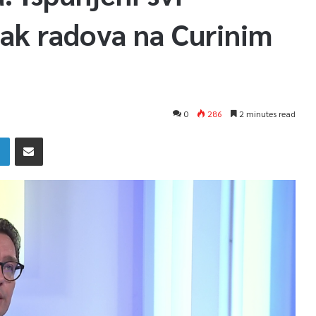
tak radova na Curinim
0
286
2 minutes read