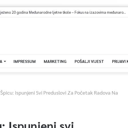
elo saobraćati 10 novih ISUZU autobusa
A
IMPRESSUM
MARKETING
POŠALJI VIJEST
PRIJAVI
a Špicu: Ispunjeni Svi Preduslovi Za Početak Radova Na
u: Ispunjeni svi