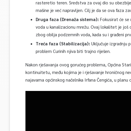
rasteretio teren. Sredstva za ovaj dio su obezbij
mašine je već napravljen. Cilj je da se ova faza zavr
Druga faza (Drenaža sistema):
Fokusirat će se 
voda u kanalizacionu mrežu. Ovaj lokalitet je jo
zbog obilja podzemnih voda, kada su i građeni prv
Treća faza (Stabilizacija):
Uključuje izgradnju p
problem Curinih njiva biti trajno riješen.
Nakon rješavanja ovog gorućeg problema, Općina Stari 
kontinuitetu, među kojima je i rješavanje hroničnog n
najavama općinskog načelnika Irfana Čengića, u planu 