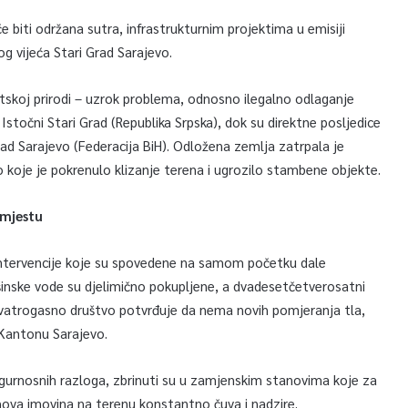
će biti održana sutra, infrastrukturnim projektima u emisiji
og vijeća Stari Grad Sarajevo.
tetskoj prirodi – uzrok problema, odnosno ilegalno odlaganje
 Istočni Stari Grad (Republika Srpska), dok su direktne posljedice
rad Sarajevo (Federacija BiH). Odložena zemlja zatrpala je
 koje je pokrenulo klizanje terena i ugrozilo stambene objekte.
 mjestu
e intervencije koje su spovedene na samom početku dale
inske vode su djelimično pokupljene, a dvadesetčetverosatni
o vatrogasno društvo potvrđuje da nema novih pomjeranja tla,
 Kantonu Sarajevo.
z sigurnosnih razloga, zbrinuti su u zamjenskim stanovima koje za
jihova imovina na terenu konstantno čuva i nadzire.