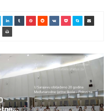
Zastupnici Trojke predlažu poseban
pravni i administrativni status za
Memorijalni centar Srebrenica
U Sarajevu obilježeno 20 godina
Međunarodne ljetne škole – Fokus na
izazovima međunarodne pravde
raćati
U Sarajevu počelo saobraćati 10 novih