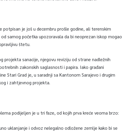
 potpisan je još u decembru prošle godine, ali terenskim
 je od samog početka upozoravala da bi neoprezan iskop mogao
pravljivu štetu.
g projekta sanacije, njegovu reviziju od strane nadležnih
otrebnih zakonskih saglasnosti i papira. Iako građani
ćine Stari Grad je, u saradnji sa Kantonom Sarajevo i drugim
kog i zahtjevnog projekta.
ema podijeljen je u tri faze, od kojih prva kreće veoma brzo:
o uklanjanje i odvoz nelegalno odložene zemlje kako bi se