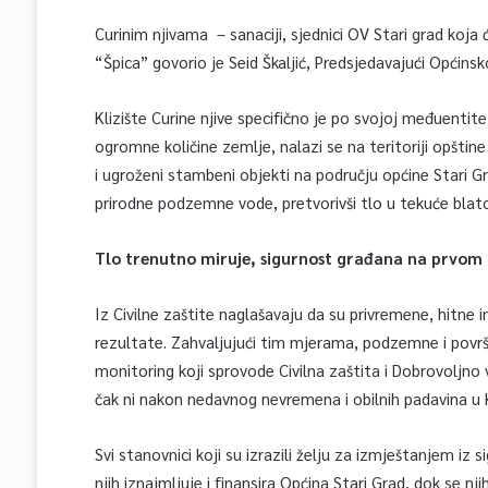
Curinim njivama – sanaciji, sjednici OV Stari grad koja 
“Špica” govorio je Seid Škaljić, Predsjedavajući Općinsk
Klizište Curine njive specifično je po svojoj međuenti
ogromne količine zemlje, nalazi se na teritoriji opštine
i ugroženi stambeni objekti na području općine Stari G
prirodne podzemne vode, pretvorivši tlo u tekuće blato
Tlo trenutno miruje, sigurnost građana na prvom
Iz Civilne zaštite naglašavaju da su privremene, hitn
rezultate. Zahvaljujući tim mjerama, podzemne i površ
monitoring koji sprovode Civilna zaštita i Dobrovoljn
čak ni nakon nedavnog nevremena i obilnih padavina u
Svi stanovnici koji su izrazili želju za izmještanjem i
njih iznajmljuje i finansira Općina Stari Grad, dok se n