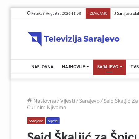
Petak, 7 Augusta, 2026 11:58
IZDVAJAMO
U Sarajevu poč
NASLOVNA
NAJNOVIJE
SARAJEVO
TVS
Naslovna
/
Vijesti
/
Sarajevo
/
Seid Škaljić Z
Curinim Njivama
Sarajevo
Vijesti
Seid Škaljić za Špic