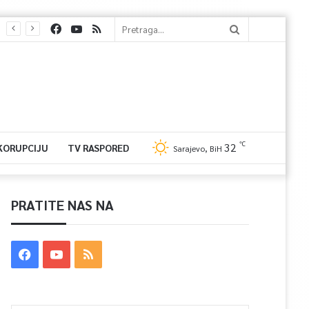
℃
32
 KORUPCIJU
TV RASPORED
Sarajevo, BiH
PRATITE NAS NA