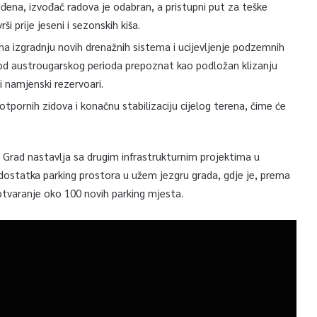
eđena, izvođač radova je odabran, a pristupni put za teške
ši prije jeseni i sezonskih kiša.
na izgradnju novih drenažnih sistema i ucijevljenje podzemnih
š od austrougarskog perioda prepoznat kao podložan klizanju
i namjenski rezervoari.
otpornih zidova i konačnu stabilizaciju cijelog terena, čime će
Grad nastavlja sa drugim infrastrukturnim projektima u
edostatka parking prostora u užem jezgru grada, gdje je, prema
otvaranje oko 100 novih parking mjesta.