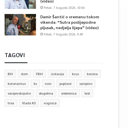
(video)
Petak, 7 Augusta 2026, 10:06
Damir Šantić o vremenu tokom
vikenda: “Sutra poslijepodne
pljusak, nedjelja lijepa” (video)
Petak, 7 Augusta 2026, 9:49
TAGOVI
BiH
dom
FBiH
izolacija
kcus
korona
koronavirus
ks
novi
poplave
sarajevo
sarajevskojutro
skupstina
srebrenica
test
tvsa
Vlada KS
vogosca