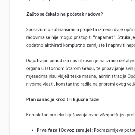
Zašto se čekalo na početak radova?
Sporazum o sufinansiranju projekta između dvije općine
radovima se nije moglo pristupiti “napamet”. Struka
dodatno aktivirati kompletno zemljište i napraviti nepo
Dugotrajan period iza nas utrošen je na izradu detaljno
organa u Istočnom Starom Gradu, te pribavljanje svih p
mjesecima nisu vidjeli teške mašine, administracija Op
nivoima vlasti, konstantno radila na pripremi ovog veli
Plan sanacije kroz tri ključne faze
Kompletan projekat rješavanja ovog višegodišnjeg probl
Prva faza (Odvoz zemlje):
Podrazumijeva potpun