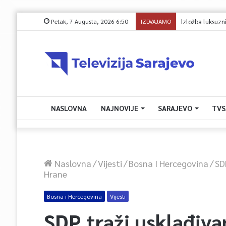
Petak, 7 Augusta, 2026 6:50
IZDVAJAMO
Izložba luksuznih 
NASLOVNA
NAJNOVIJE
SARAJEVO
TVS
Naslovna
/
Vijesti
/
Bosna I Hercegovina
/
SD
Hrane
Bosna i Hercegovina
Vijesti
SDP traži usklađiva