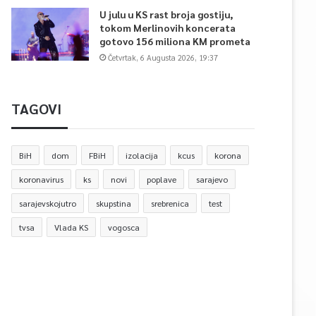
U julu u KS rast broja gostiju,
tokom Merlinovih koncerata
gotovo 156 miliona KM prometa
Četvrtak, 6 Augusta 2026, 19:37
TAGOVI
BiH
dom
FBiH
izolacija
kcus
korona
koronavirus
ks
novi
poplave
sarajevo
sarajevskojutro
skupstina
srebrenica
test
tvsa
Vlada KS
vogosca