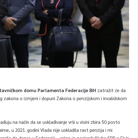
tavničkom domu Parlamenta Federacije BiH
zatražit će da
og zakona o izmjeni i dopuni Zakona o penzijskom i invalidskom
đuju na način da se usklađivanje vrši u visini zbira 50 posto
me, u 2021. godini Vlada nije uskladila rast penzija i mi
prila do danas u Federaciji – rekao je poslanik Kluba SDP-a Elvir