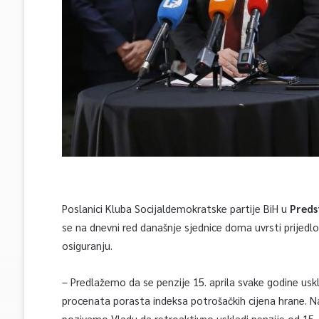
Poslanici Kluba Socijaldemokratske partije BiH u
Preds
se na dnevni red današnje sjednice doma uvrsti prijedl
osiguranju.
– Predlažemo da se penzije 15. aprila svake godine uskla
procenata porasta indeksa potrošačkih cijena hrane. Nai
pozivamo Vladu da retroaktivno uskladi penzije od 15. a