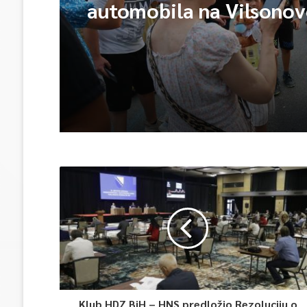
automobila na Vilsono
Klub HDZ BiH – HNS predložio Rezoluciju o