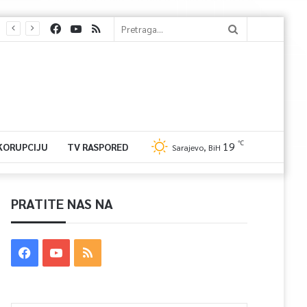
℃
19
 KORUPCIJU
TV RASPORED
Sarajevo, BiH
PRATITE NAS NA