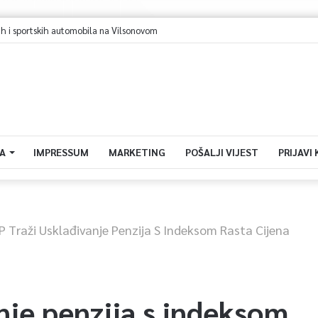
i sportskih automobila na Vilsonovom
A
IMPRESSUM
MARKETING
POŠALJI VIJEST
PRIJAVI
P Traži Usklađivanje Penzija S Indeksom Rasta Cijena
nje penzija s indeksom