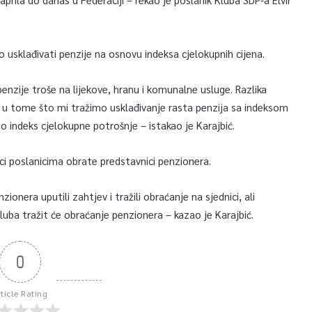
usklađivati penzije na osnovu indeksa cjelokupnih cijena.
penzije troše na lijekove, hranu i komunalne usluge. Razlika
 u tome što mi tražimo usklađivanje rasta penzija sa indeksom
o indeks cjelokupne potrošnje – istakao je Karajbić.
ici poslanicima obrate predstavnici penzionera.
onera uputili zahtjev i tražili obraćanje na sjednici, ali
Kluba tražit će obraćanje penzionera – kazao je Karajbić.
0
rticle Rating