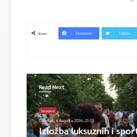
Facebook
Twitter
Share
Read Next
Sarajevo
Četvrtak, 6 Augusta 2026, 21:03
Izložba luksuznih i spor