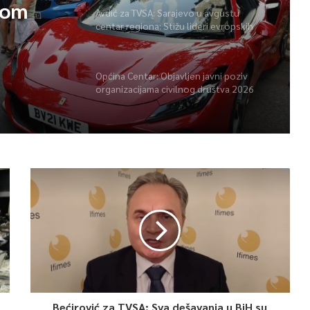
vom
Avdić za TVSA: Sarajevo u avgustu
centar regiona: Stižu lideri evropskih
gradova
Općina Centar: Objavljen javni poziv
organizacijama civilnog društva 2026
Bećirović za TVSA: Sva dešavanja u BiH su