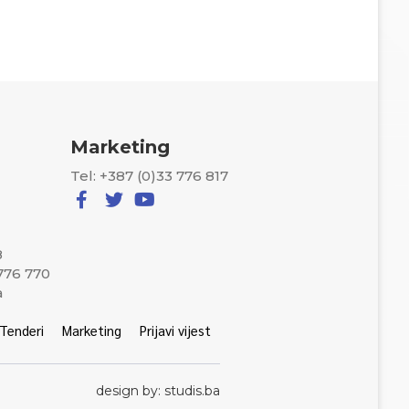
Marketing
Tel: +387 (0)33 776 817
8
 776 770
a
Tenderi
Marketing
Prijavi vijest
design by: studis.ba