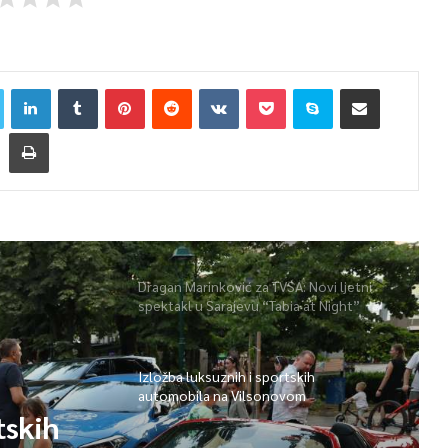
Dragan Marinković za TVSA: Novi ljetni
spektakl u Sarajevu “Tabia at Night”
Izložba luksuznih i sportskih
automobila na Vilsonovom
tskih