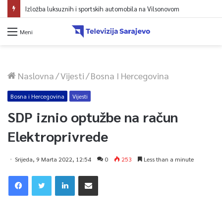
Izložba luksuznih i sportskih automobila na Vilsonovom
Meni
Naslovna
/
Vijesti
/
Bosna I Hercegovina
Bosna i Hercegovina
Vijesti
SDP iznio optužbe na račun
Elektroprivrede
Srijeda, 9 Marta 2022, 12:54
0
253
Less than a minute