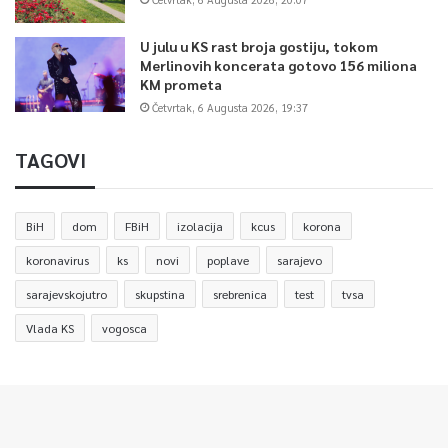
U julu u KS rast broja gostiju, tokom
Merlinovih koncerata gotovo 156 miliona
KM prometa
Četvrtak, 6 Augusta 2026, 19:37
TAGOVI
BiH
dom
FBiH
izolacija
kcus
korona
koronavirus
ks
novi
poplave
sarajevo
sarajevskojutro
skupstina
srebrenica
test
tvsa
Vlada KS
vogosca