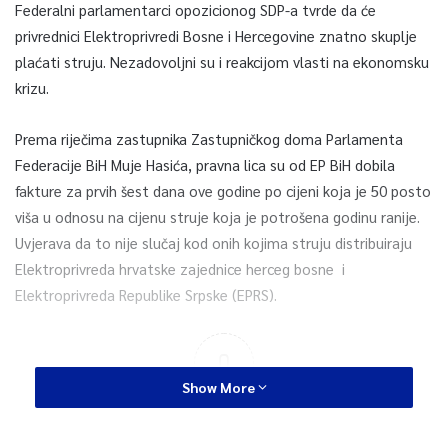
Federalni parlamentarci opozicionog SDP-a tvrde da će
privrednici Elektroprivredi Bosne i Hercegovine znatno skuplje
plaćati struju. Nezadovoljni su i reakcijom vlasti na ekonomsku
krizu.
Prema riječima zastupnika Zastupničkog doma Parlamenta
Federacije BiH Muje Hasića, pravna lica su od EP BiH dobila
fakture za prvih šest dana ove godine po cijeni koja je 50 posto
viša u odnosu na cijenu struje koja je potrošena godinu ranije.
Uvjerava da to nije slučaj kod onih kojima struju distribuiraju
Elektroprivreda hrvatske zajednice herceg bosne i
Elektroprivreda Republike Srpske (EPRS).
0
Show More
Article Rating