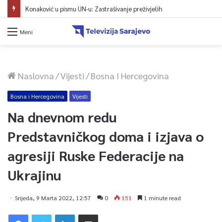
Konaković u pismu UN-u: Zastrašivanje preživjelih
Meni
Naslovna
/
Vijesti
/
Bosna I Hercegovina
Bosna i Hercegovina
Vijesti
Na dnevnom redu
Predstavničkog doma i izjava o
agresiji Ruske Federacije na
Ukrajinu
Srijeda, 9 Marta 2022, 12:57
0
151
1 minute read