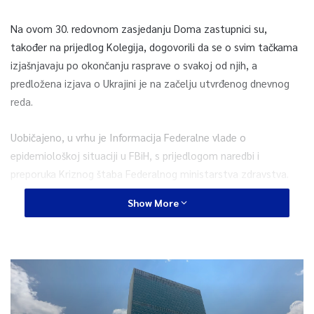
Na ovom 30. redovnom zasjedanju Doma zastupnici su,
također na prijedlog Kolegija, dogovorili da se o svim tačkama
izjašnjavaju po okončanju rasprave o svakoj od njih, a
predložena izjava o Ukrajini je na začelju utvrđenog dnevnog
reda.
Uobičajeno, u vrhu je Informacija Federalne vlade o
epidemiološkoj situaciji u FBiH, s prijedlogom naredbi i
preporuka Kriznog štaba Federalnog ministarstva zdravstva.
Show More
Na prijedlog Vlade, po hitnom postupku su kandidirane
izmjene
Zakona o radu te izmjene Zakona o osnivanju Instituta za
medicinsko vještačenje zdravstvenog stanja (skraćeni
postupak).
Različite izmjene i dopune Krivičnog zakona FBiH predložili su