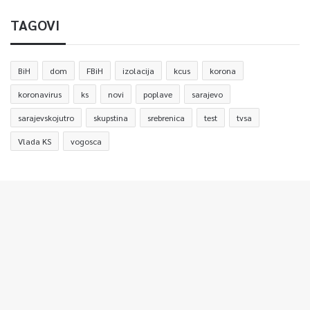
TAGOVI
BiH
dom
FBiH
izolacija
kcus
korona
koronavirus
ks
novi
poplave
sarajevo
sarajevskojutro
skupstina
srebrenica
test
tvsa
Vlada KS
vogosca