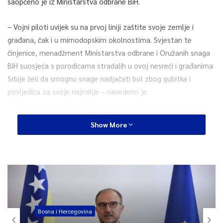
saopćeno je iz Ministarstva odbrane BiH.
– Vojni piloti uvijek su na prvoj liniji zaštite svoje zemlje i
građana, čak i u mirnodopskim okolnostima. Svjestan te
činjenice, menadžment Ministarstva odbrane i Oružanih snaga
BiH suosjeća s porodicama stradalih u ovoj nesreći i građanima
Srbije želi da smognu snage nadjačati bol zbog gubitka i
posljedica za svoje najmilije – navedeno je.
0
Show More
Article Rating
Bosna i Hercegovina