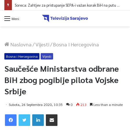
Soreca: Zahtjev za pristupanje SEPA-i važan korak BiH na putu ka EU
Meni
Naslovna
/
Vijesti
/
Bosna I Hercegovina
Bosna i Hercegovina
Vijesti
Saučešće Ministarstva odbrane
BiH zbog pogibije pilota Vojske
Srbije
Subota, 26 Septembra 2020, 10:35
0
213
Less than a minute