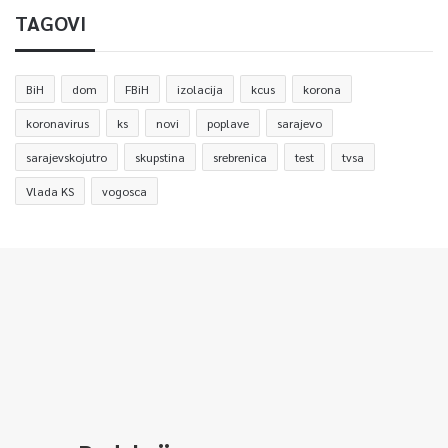
TAGOVI
BiH
dom
FBiH
izolacija
kcus
korona
koronavirus
ks
novi
poplave
sarajevo
sarajevskojutro
skupstina
srebrenica
test
tvsa
Vlada KS
vogosca