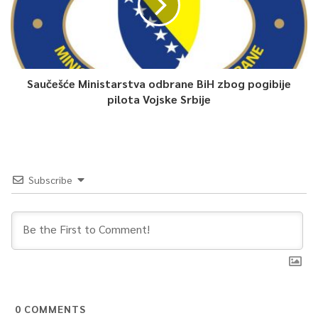
– U zimskom redu letenja 2020./2021. ne očekujemo značajno
povećanje broja sedmičnih letova. Povratka aviokompanija u
većem obimu, kao i uvođenje novih aviokompanija i destinacija
je izvjesnije od ljetnog reda letanja 2021. Odluka Vijeća
ministara BiH o otvaranju granice za sve strane državljane koji
Saučešće Ministarstva odbrane BiH zbog pogibije
pilota Vojske Srbije
imaju negativan PCR test je korak prema uspostavljanju
redovnijeg prometa i laganog povratka u normalne tokove –
kazao je Bajić.
Dodao je da se radi ekonomskog održanja poslovanja i
Subscribe
očuvanja radnih mjesta na Međunarodnom aerodromu
Sarajevo primjenjuju mjere štednje i racionalizacije troškova u
svim segmentima.
– Zbog svega toga i dinamika izvođenja radova na projektu
proširenja aerodroma je usporena – naglasio je Bajić.
0
COMMENTS