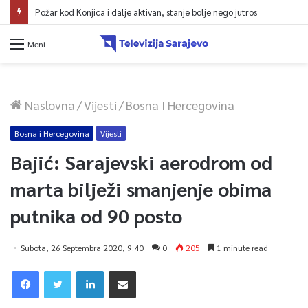
Požar kod Konjica i dalje aktivan, stanje bolje nego jutros
Meni
Naslovna
/
Vijesti
/
Bosna I Hercegovina
Bosna i Hercegovina
Vijesti
Bajić: Sarajevski aerodrom od
marta bilježi smanjenje obima
putnika od 90 posto
Subota, 26 Septembra 2020, 9:40
0
205
1 minute read