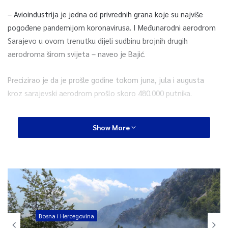
– Avioindustrija je jedna od privrednih grana koje su najviše
pogođene pandemijom koronavirusa. I Međunarodni aerodrom
Sarajevo u ovom trenutku dijeli sudbinu brojnih drugih
aerodroma širom svijeta – naveo je Bajić.
Precizirao je da je prošle godine tokom juna, jula i augusta
kroz sarajevski aerodrom prošlo skoro 480.000 putnika.
– Zbog restriktivnih mjera koje su na snazi u većini zemalja
Show More
svijeta i vrlo kompliciranih uvjeta putovanja u pogledu
neophodne putne dokumentacije, te drugih faktora poput
straha od zaraze i smanjenja kupovne moći građana, većina
njih se nerado odlučuje za putovanja, posebno ona turistička.
Tako smo zaista tri mjeseca ove godine opslužili tek oko
39.000 putnika – rekao je Bajić.
Bosna i Hercegovina
Dodao je da je i broj avioprijevoznika bitno reduciran u odnosu