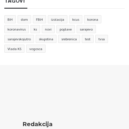
TAGOVI
BiH
dom
FBiH
izolacija
kcus
korona
koronavirus
ks
novi
poplave
sarajevo
sarajevskojutro
skupstina
srebrenica
test
tvsa
Vlada KS
vogosca
Redakcija