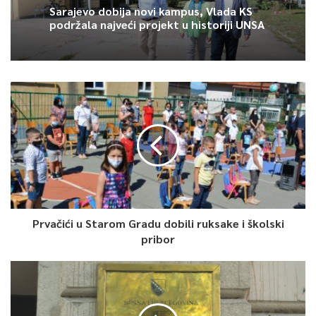
Article Rating
Sarajevo dobija novi kampus, Vlada KS
podržala najveći projekt u historiji UNSA
Prvačići u Starom Gradu dobili ruksake i školski
pribor