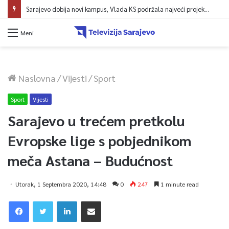
Sarajevo dobija novi kampus, Vlada KS podržala najveći projekt u historiji UNSA
Meni
Naslovna
/
Vijesti
/
Sport
Sport
Vijesti
Sarajevo u trećem pretkolu
Evropske lige s pobjednikom
meča Astana – Budućnost
Utorak, 1 Septembra 2020, 14:48
0
247
1 minute read