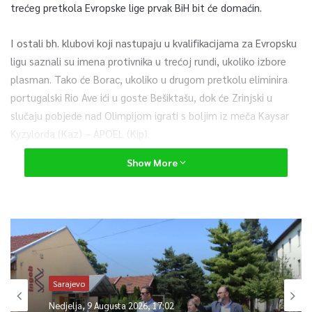
trećeg pretkola Evropske lige prvak BiH bit će domaćin.
I ostali bh. klubovi koji nastupaju u kvalifikacijama za Evropsku
ligu saznali su imena protivnika u trećoj rundi, ukoliko izbore
plasman. Tako će Borac, ukoliko u drugom pretkolu eliminira
portugalski Rio Ave ići u goste Bešiktašu, dok će Zrinjski u
slučaju pobjede nad Olimpijom igrati s boljim iz meča Kaysar
Kyzylorda (Kaz) – APOEL (Kip).
Show More
Željezničar bi u trećem pretkolu trebao da igra protiv Rostova,
ali prije toga mora da pobijedi Maccabi Haifu u prvom, te Kairat
Almaty u drugom pretkolu.
Susreti trećeg pretkola na rasporedu su 24. septembra.
Sarajevo
0
Nedjelja, 9 Augusta 2026, 17:02