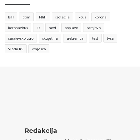
BiH
dom
FBiH
izolacija
kcus
korona
koronavirus
ks
novi
poplave
sarajevo
sarajevskojutro
skupstina
srebrenica
test
tvsa
Vlada KS
vogosca
Redakcija