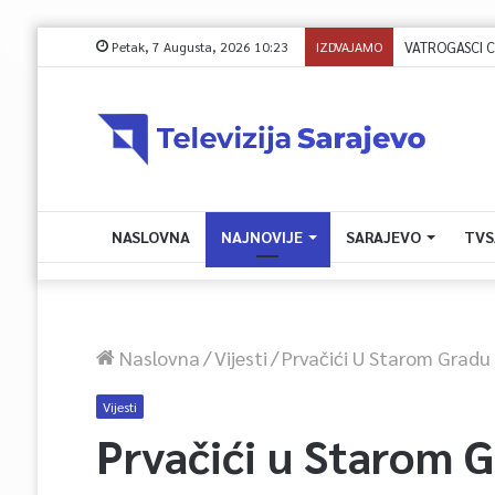
Petak, 7 Augusta, 2026 10:23
IZDVAJAMO
NASLOVNA
NAJNOVIJE
SARAJEVO
TVS
Naslovna
/
Vijesti
/
Prvačići U Starom Gradu D
Vijesti
Prvačići u Starom G