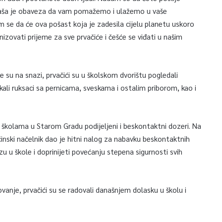
a naša je obaveza da vam pomažemo i ulažemo u vaše
 se da će ova pošast koja je zadesila cijelu planetu uskoro
izovati prijeme za sve prvačiće i češće se viđati u našim
 su na snazi, prvačići su u školskom dvorištu pogledali
kali ruksaci sa pernicama, sveskama i ostalim priborom, kao i
m školama u Starom Gradu podijeljeni i beskontaktni dozeri. Na
pćinski načelnik dao je hitni nalog za nabavku beskontaktnih
u u škole i doprinijeti povećanju stepena sigurnosti svih
vanje, prvačići su se radovali današnjem dolasku u školu i