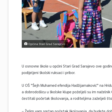
Općina Stari Grad Sarajevo
U osnovne škole u općini Stari Grad Sarajevo ove godin
podijeljeni školski ruksaci i pribor.
U OŠ ”Šejh Muhamed efendija Hadžijamaković” na Hridu
a dobrodošlicu u školske klupe poželjeli su im načelnik 
čestitali početak školovanja, a roditeljima zaželjeli št
– Želim vam sretan početak školovanja, da budete dobri