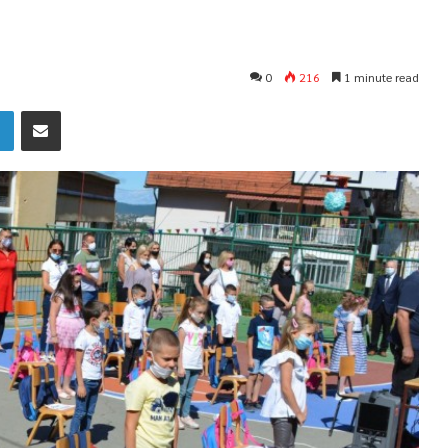
0
216
1 minute read