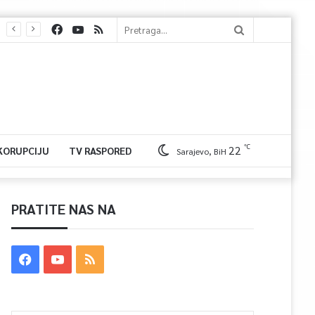
℃
22
 KORUPCIJU
TV RASPORED
Sarajevo, BiH
PRATITE NAS NA