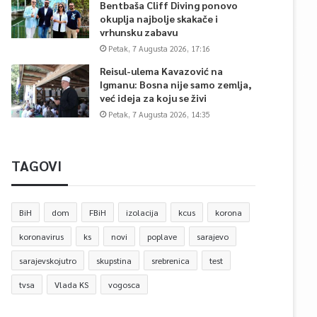
Bentbaša Cliff Diving ponovo
okuplja najbolje skakače i
vrhunsku zabavu
Petak, 7 Augusta 2026, 17:16
Reisul-ulema Kavazović na
Igmanu: Bosna nije samo zemlja,
već ideja za koju se živi
Petak, 7 Augusta 2026, 14:35
TAGOVI
BiH
dom
FBiH
izolacija
kcus
korona
koronavirus
ks
novi
poplave
sarajevo
sarajevskojutro
skupstina
srebrenica
test
tvsa
Vlada KS
vogosca