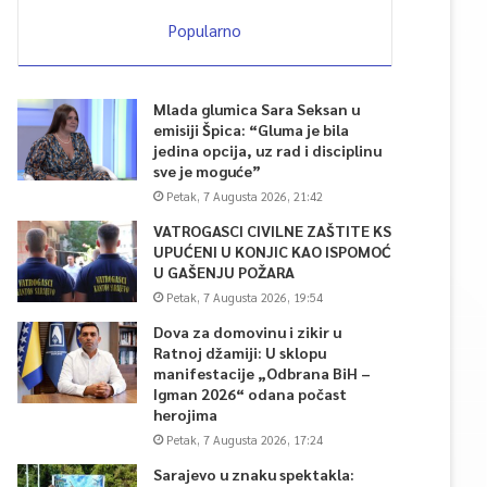
Popularno
Mlada glumica Sara Seksan u
emisiji Špica: “Gluma je bila
jedina opcija, uz rad i disciplinu
sve je moguće”
Petak, 7 Augusta 2026, 21:42
VATROGASCI CIVILNE ZAŠTITE KS
UPUĆENI U KONJIC KAO ISPOMOĆ
U GAŠENJU POŽARA
Petak, 7 Augusta 2026, 19:54
Dova za domovinu i zikir u
Ratnoj džamiji: U sklopu
manifestacije „Odbrana BiH –
Igman 2026“ odana počast
herojima
Petak, 7 Augusta 2026, 17:24
Sarajevo u znaku spektakla: