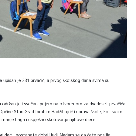
e upisan je 231 prvačić, a prvog školskog dana svima su
 održan je i svečani prijem na otvorenom za dvadeset prvačića,
Općine Stari Grad Ibrahim Hadžibajrić i uprava škole, koji su im
o manje briga i uspješno školovanje njihove djece.
 đaci i postanete dobri ljudi. Nadam se da ćete poslije