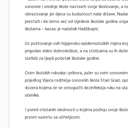
osnovne i srednje škole nastaviti svoje školovanje, 
obrazovanje jer djeca su budućnost naše države. Nadam
prestati i da ćemo već od sljedeće školske godine organ
školama – kazao je načelnik Hadžibajrić.
Uz poštovanje svih higijensko-epidemioloških mjera koje
prigodan video dobrodošlice, a na stolicama su ih doče
slatkiši za ljepši početak školske godine.
Osim školskih ruksaka i pribora, jučer su svim osnovni
prijedlog Vijeća roditelja osnovnih škola Stari Grad, o
dozera kojima će se omogućiti dezinfekcija ruku na ulaz
učenika.
I pored otežanih okolnosti u kojima počinju svoje školo
prvom susretu sa učiteljicom.