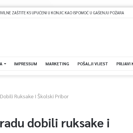
Dova za domovinu i zikir u Ratnoj džamiji: U sklopu manifestacije „Odbrana BiH – Igman 2026“ odana počast herojima
A
IMPRESSUM
MARKETING
POŠALJI VIJEST
PRIJAVI
obili Ruksake I Školski Pribor
radu dobili ruksake i