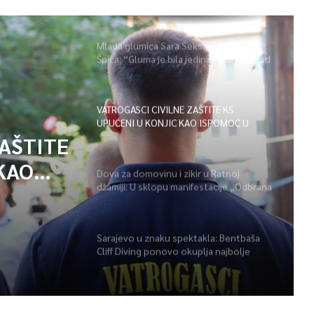
Mlada glumica Sara Seksan u emisiji
Špica: “Gluma je bila jedina opcija, uz rad
i disciplinu sve je moguće”
VATROGASCI CIVILNE ZAŠTITE KS
UPUĆENI U KONJIC KAO ISPOMOĆ U
GAŠENJU POŽARA
ZAŠTITE
KAO
Dova za domovinu i zikir u Ratnoj
džamiji: U sklopu manifestacije „Odbrana
POŽARA
BiH – Igman 2026“ odana počast
herojima
Sarajevo u znaku spektakla: Bentbaša
Cliff Diving ponovo okuplja najbolje
skakače i vrhunsku zabavu