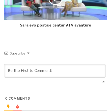
“Nismo sumnjali ni jedne sekunde u sebe. To smo rekli i na
poluvremenu. Nekako je sve išlo nizbrdo, na njihovu ruku, iako
smo imali blagu prednost od šest razlike, što u košarci ne znači
Sarajevo postaje centar ATV avanture
ništa. Ipak, čitavu sezonu smo pokazivali taj karakter i
motivaciju, od prvog do zadnjeg igrača. Niko nije odustajao.
Sinoć je bukvalno odlučivala jedna lopta, s obzirom na to da se
igralo na koš razliku. Čestitao bih momcima po ko zna koji put,
Subscribe
pokazali smo karakter i drago mi je da nismo odustali. Uspjeli
smo nadoknaditi razliku i pobijediti.”
Vrela atmosfera u dvorani “Zetri”
Iako se istorijski dom Bosne vezuje za Skenderiju, dvorana
“Zetra” je sinoć bila ispunjena do posljednjeg mjesta, a
0
COMMENTS
podrška sa tribina dala je igračima vjetar u leđa kada je bilo
najpotrebnije.