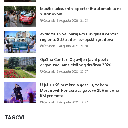
Izložba luksuznih i sportskih automobila na
Vilsonovom
Četvrtak, 6 Augusta 2026, 21:03
Avdić za TVSA: Sarajevo u avgustu centar
regiona: Stižu lideri evropskih gradova
Četvrtak, 6 Augusta 2026, 20:48
Općina Centar: Objavljen javni poziv
0
organizacijama civilnog društva 2026
Četvrtak, 6 Augusta 2026, 20:07
Article Rating
U julu u KS rast broja gostiju, tokom
Merlinovih koncerata gotovo 156 miliona
KM prometa
Četvrtak, 6 Augusta 2026, 19:37
TAGOVI