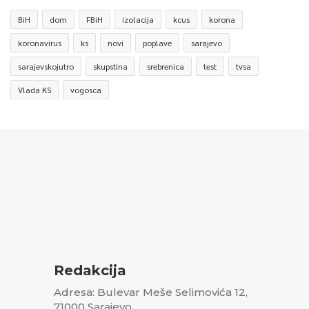
BiH
dom
FBiH
izolacija
kcus
korona
koronavirus
ks
novi
poplave
sarajevo
sarajevskojutro
skupstina
srebrenica
test
tvsa
Vlada KS
vogosca
Redakcija
Adresa: Bulevar Meše Selimovića 12,
71000 Sarajevo,