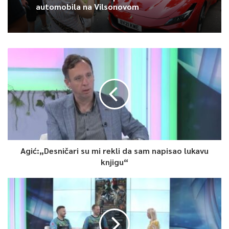
Delalić.
automobila na Vilsonovom
Na pitanje koliko je trenutno svjestan značaja ovog trofeja za
sam grad, iskreno odgovara: “Trenutno… malo sam svjestan.
Ali ovo nam je već koja titula u ove tri godine kako klub raste,
tako da smo se, može se reći, malo i navikli. Sezona nije bila
nimalo lagana. Kada se borite za titule, pritisak i nervoza su
ogromni. Kada osvojite trofej, taj teret padne s leđa. Vidjeti
sarajevsku publiku kako to proslavlja i podržava nas… Svjesni
smo da započinjemo jednu novu istoriju KK Bosna i nadam se
da će klub samo rasti iz godine u godinu.”
Agić:„Desničari su mi rekli da sam napisao lukavu
Karakter koji pravi preokrete
knjigu“
Utakmica je bila prava rezultatska klackalica, a u jednom
momentu činilo se da Bosna gubi konce igre i da je titula
ugrožena. Ipak, Delalić naglašava da vjera u pobjedu niti jednog
trenutka nije nestala.