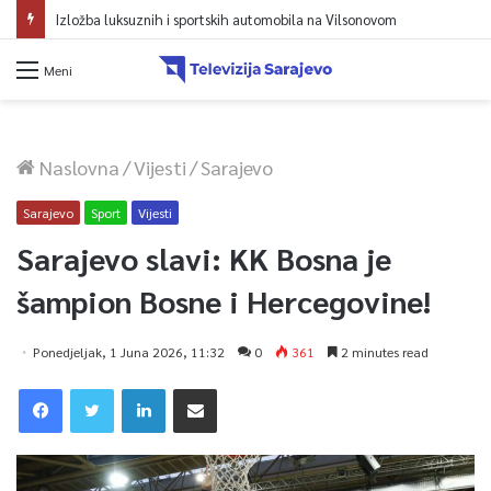
Izložba luksuznih i sportskih automobila na Vilsonovom
Meni
Naslovna
/
Vijesti
/
Sarajevo
Sarajevo
Sport
Vijesti
Sarajevo slavi: KK Bosna je
šampion Bosne i Hercegovine!
Ponedjeljak, 1 Juna 2026, 11:32
0
361
2 minutes read