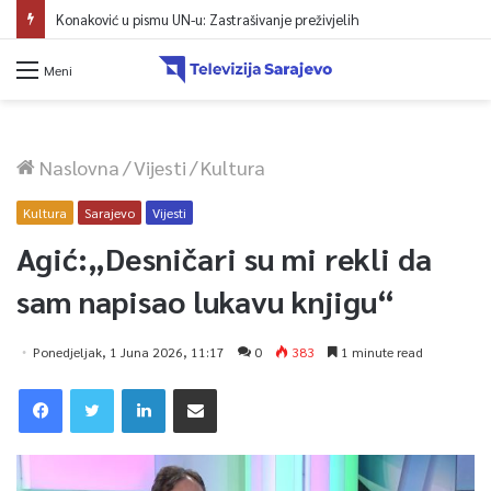
Meni
Naslovna
/
Vijesti
/
Kultura
Kultura
Sarajevo
Vijesti
Agić:„Desničari su mi rekli da
sam napisao lukavu knjigu“
Ponedjeljak, 1 Juna 2026, 11:17
0
383
1 minute read