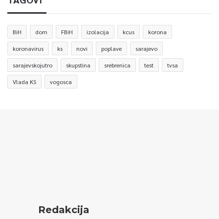
BiH
dom
FBiH
izolacija
kcus
korona
koronavirus
ks
novi
poplave
sarajevo
sarajevskojutro
skupstina
srebrenica
test
tvsa
Vlada KS
vogosca
Redakcija