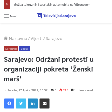
Izložba luksuznih i sportskih automobila na Vilsonovom
Meni
Naslovna
/
Vijesti
/
Sarajevo
Sarajevo
Vijesti
Sarajevo: Održani protesti u
organizaciji pokreta ‘Ženski
marš’
Subota, 17 Aprila 2021, 15:57
0
214
1 minute read