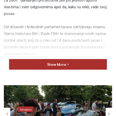
vlastima i svim odgovornima apel da, kako su rekli, rade svoj
posao.
Od državnih i federalnih parlamentaraca zahtijevaju smjenu
Vijeća ministara BiH i Vlade FBiH te imenovanje novih saziva
izvršne vlasti, koji će u roku od 14 dana predstaviti jasan i
provodiv akcioni plan borbe protiv pandemije koronavirusa i
upravljanja krizom.
Show More
Maja Gasal Vražalica, koja se obratila uime organizatora
protesta, podsjetila je da su ranije vlastima dali rok do 13.
aprila da reagiraju, nabave vakcine i ispune ostale uslove, ali se,
kazala je, niko nije oglasio.
Ona je također istakla da protesti nisu samo zbog vakcina,
nego je riječ o protestima “za dostojanstveniji život”. Ističe
Sarajevo
da nije više bitno ko je vlast, a ko opozicija, ocjenjujući da se