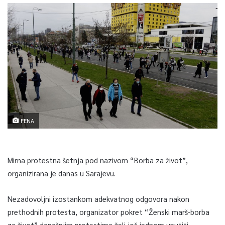
FENA
Mirna protestna šetnja pod nazivom “Borba za život”,
organizirana je danas u Sarajevu.
Nezadovoljni izostankom adekvatnog odgovora nakon
prethodnih protesta, organizator pokret “Ženski marš-borba
za život” današnjim protestima želi još jednom uputiti