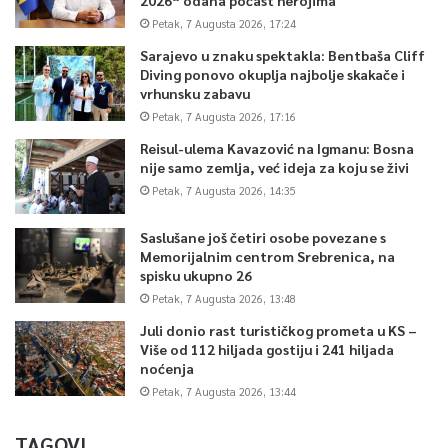
Petak, 7 Augusta 2026, 17:24
Sarajevo u znaku spektakla: Bentbaša Cliff
Diving ponovo okuplja najbolje skakače i
vrhunsku zabavu
Petak, 7 Augusta 2026, 17:16
Reisul-ulema Kavazović na Igmanu: Bosna
nije samo zemlja, već ideja za koju se živi
Petak, 7 Augusta 2026, 14:35
Saslušane još četiri osobe povezane s
Memorijalnim centrom Srebrenica, na
spisku ukupno 26
Petak, 7 Augusta 2026, 13:48
Juli donio rast turističkog prometa u KS –
Više od 112 hiljada gostiju i 241 hiljada
noćenja
Petak, 7 Augusta 2026, 13:44
TAGOVI