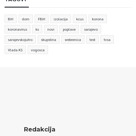
BiH
dom
FBiH
izolacija
kcus
korona
koronavirus
ks
novi
poplave
sarajevo
sarajevskojutro
skupstina
srebrenica
test
tvsa
Vlada KS
vogosca
Redakcija