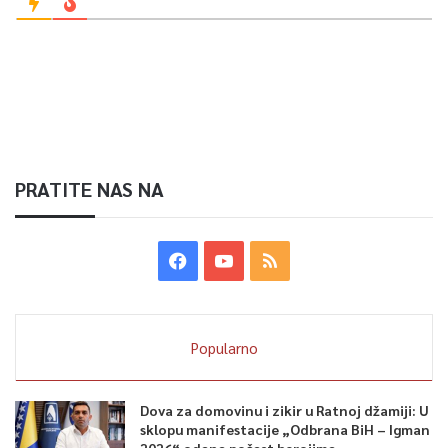
PRATITE NAS NA
Popularno
Dova za domovinu i zikir u Ratnoj džamiji: U
sklopu manifestacije „Odbrana BiH – Igman
2026“ odana počast herojima