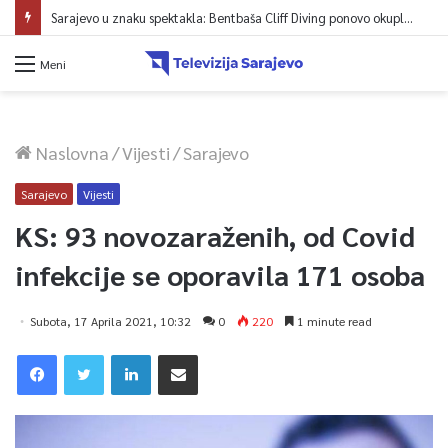
Sarajevo u znaku spektakla: Bentbaša Cliff Diving ponovo okuplja najbolje skakače i vrhunsku zabavu
Meni
Naslovna
/
Vijesti
/
Sarajevo
Sarajevo
Vijesti
KS: 93 novozaraženih, od Covid
infekcije se oporavila 171 osoba
Subota, 17 Aprila 2021, 10:32
0
220
1 minute read