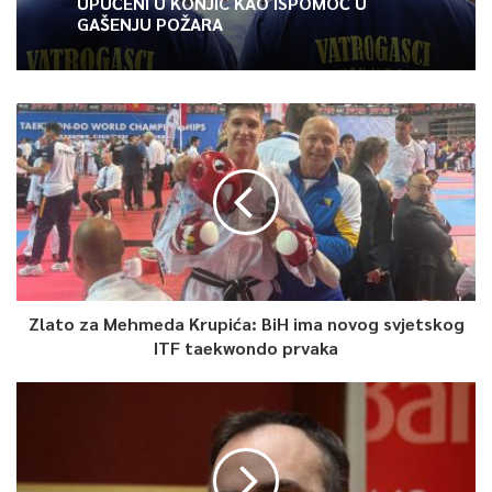
UPUĆENI U KONJIC KAO ISPOMOĆ U
narodne muzike, kako bi se oni koji su ga voljeli oprostili od
GAŠENJU POŽARA
njega, njegovim pjesmama. ali prije svega velikog čovjeka, koji
je oko sebe širio toplinu i ljudskost.
0
Article Rating
Zlato za Mehmeda Krupića: BiH ima novog svjetskog
ITF taekwondo prvaka