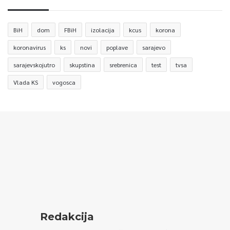
BiH
dom
FBiH
izolacija
kcus
korona
koronavirus
ks
novi
poplave
sarajevo
sarajevskojutro
skupstina
srebrenica
test
tvsa
Vlada KS
vogosca
Redakcija