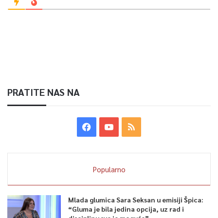
PRATITE NAS NA
Popularno
Mlada glumica Sara Seksan u emisiji Špica:
“Gluma je bila jedina opcija, uz rad i
disciplinu sve je moguće”