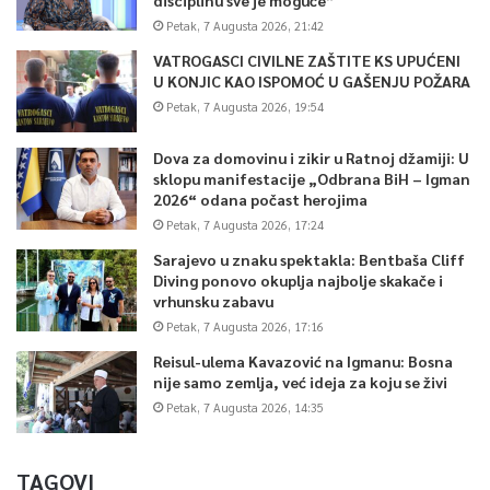
Petak, 7 Augusta 2026, 21:42
VATROGASCI CIVILNE ZAŠTITE KS UPUĆENI
U KONJIC KAO ISPOMOĆ U GAŠENJU POŽARA
Petak, 7 Augusta 2026, 19:54
Dova za domovinu i zikir u Ratnoj džamiji: U
sklopu manifestacije „Odbrana BiH – Igman
2026“ odana počast herojima
Petak, 7 Augusta 2026, 17:24
Sarajevo u znaku spektakla: Bentbaša Cliff
Diving ponovo okuplja najbolje skakače i
vrhunsku zabavu
Petak, 7 Augusta 2026, 17:16
Reisul-ulema Kavazović na Igmanu: Bosna
nije samo zemlja, već ideja za koju se živi
Petak, 7 Augusta 2026, 14:35
TAGOVI