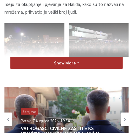
Ideju za okupljanje i pjevanje za Halida, kako su to nazvali na
mrežama, prihvatio je veliki broj ljudi.
TVSA
Show More
Sarajevo
Petak, 7 Augusta 2026, 19:54
VATROGASCI CIVILNE ZAŠTITE KS
Inicijativa je došla jučer nakon vijesti o smrti bh legende