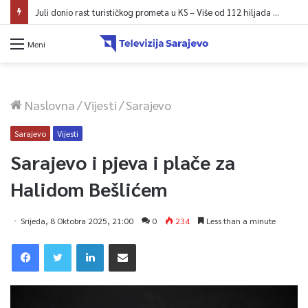
Juli donio rast turističkog prometa u KS – Više od 112 hiljada gostiju i 241 hiljada noćenja
Meni
Naslovna
/
Vijesti
/
Sarajevo
Sarajevo
Vijesti
Sarajevo i pjeva i plače za
Halidom Bešlićem
Srijeda, 8 Oktobra 2025, 21:00
0
234
Less than a minute