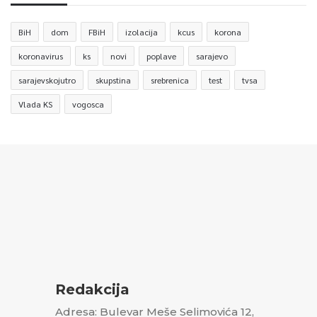
BiH
dom
FBiH
izolacija
kcus
korona
koronavirus
ks
novi
poplave
sarajevo
sarajevskojutro
skupstina
srebrenica
test
tvsa
Vlada KS
vogosca
Redakcija
Adresa: Bulevar Meše Selimovića 12,