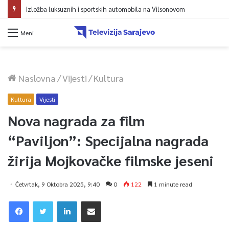
Izložba luksuznih i sportskih automobila na Vilsonovom
Meni
Naslovna
/
Vijesti
/
Kultura
Kultura
Vijesti
Nova nagrada za film
“Paviljon”: Specijalna nagrada
žirija Mojkovačke filmske jeseni
Četvrtak, 9 Oktobra 2025, 9:40
0
122
1 minute read