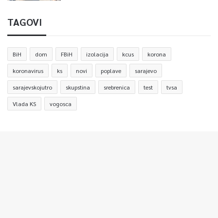
TAGOVI
BiH
dom
FBiH
izolacija
kcus
korona
koronavirus
ks
novi
poplave
sarajevo
sarajevskojutro
skupstina
srebrenica
test
tvsa
Vlada KS
vogosca