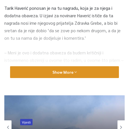
Tarik Haverić ponosan je na tu nagradu, koja je za njega i
dodatna obaveza. U izjavi za novinare Haverić ističe da ta
nagrada nosi ime njegovog prijatelja Zdravka Grebe, a bio bi
sretan da je nije dobio ‘da se zove po nekom drugom, a da je
on tu sa nama da je dodjeluje i komentira.’
– Meni je ovo i dodatna obaveza da budem kritičniji i
istovremeno obzirniji u ovome što radim, u ovome što pišem –
kazao je.
Show More
Direktor Sarajevo Festa i član žirija za dodjelu Nagrade
‘Zdravko Grebo’ Haris Pašović kaže za ovogodišnjeg dobitnika
te nagrade da je intelektualac evropskog ranga, a da je
dodjeljivati nagradu te vrste odgovornost, ali i zadovoljstvo i
čast.
Vijesti
– Tarik Haverić nametnuo se svojim djelom koje je tako važno