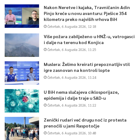
Nakon Neretve i kajaka, Travničanin Adin
Pinjo kreće u novu avanturu: Pješice 354
kilometra preko najviših vrhova BiH
Četvrtak, 6 Augusta 2026, 12:18
Više požara zabilježeno u HNŽ-u, vatrogasci
i dalje na terenu kod Konjica
Četvrtak, 6 Augusta 2026, 11:25
Muslera: Želimo kreirati prepoznatljiv stil
igre zasnovan na kontroli lopte
Četvrtak, 6 Augusta 2026, 11:24
U BiH nema slučajeva ciklosporijaze,
epidemija i dalje traje u SAD-u
Četvrtak, 6 Augusta 2026, 11:22
Zenički rudari već drugu noć iz protesta
prenoćili u jami Raspotočje
Četvrtak, 6 Augusta 2026, 10:48