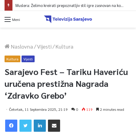
Muslera: Želimo kreirati prepoznatljiv stil igre zasnovan na kontroli lopte
Meni
Naslovna
/
Vijesti
/
Kultura
Kultura
Vijesti
Sarajevo Fest – Tariku Haveriću
uručena prestižna Nagrada
‘Zdravko Grebo’
Četvrtak, 11 Septembra 2025, 21:19
0
119
2 minutes read