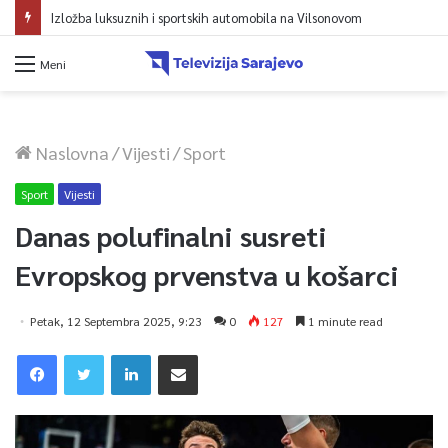
Izložba luksuznih i sportskih automobila na Vilsonovom
Meni
Naslovna
/
Vijesti
/
Sport
Sport
Vijesti
Danas polufinalni susreti
Evropskog prvenstva u košarci
Petak, 12 Septembra 2025, 9:23
0
127
1 minute read