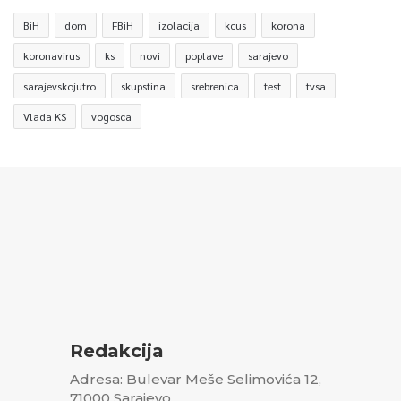
BiH
dom
FBiH
izolacija
kcus
korona
koronavirus
ks
novi
poplave
sarajevo
sarajevskojutro
skupstina
srebrenica
test
tvsa
Vlada KS
vogosca
Redakcija
Adresa: Bulevar Meše Selimovića 12,
71000 Sarajevo,