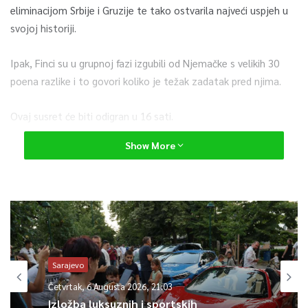
eliminacijom Srbije i Gruzije te tako ostvarila najveći uspjeh u
svojoj historiji.
Ipak, Finci su u grupnoj fazi izgubili od Njemačke s velikih 30
poena razlike i to govori koliko je težak zadatak pred njima.
Ovaj susret će biti odigran u 16 sati.
Show More
Večernji meč donosi obračun regionalnih rivala – Grčke i Turske.
Grci, predvođeni Giannisom Antetokounmpom, djeluju
nezaustavljivo kad je njihov najbolji igrač na terenu.
Njihov jedini neuspjeh na prvenstvu veže se za duel s Bosnom i
Hercegovinom, u kojem Giannis nije nastupio.
Sarajevo
Četvrtak, 6 Augusta 2026, 21:03
Turska je potvrdila status “favorita iz sjene” o kojem se
Izložba luksuznih i sportskih