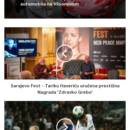
govorilo prije početka turnira.
automobila na Vilsonovom
Međutim, selektor Ergin Ataman suočava se s ozbiljnim
problemom, a to je povreda Cedija Osmana iz četvrtfinala i
gotovo sigurno ga udaljava od današnjeg meča, što bi moglo
značajno oslabiti turske redove.
Duel Grčke i Turske zakazan je za 20:00 sati.
0
Sarajevo Fest - Tariku Haveriću uručena prestižna
Article Rating
Nagrada 'Zdravko Grebo'