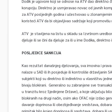
Dodik je ugovore koji se odnose na ATV dao direktno čl
korupciju. Direktno je usmjeravao novac od javnih komp
za ATV posljednjih godina i učestvovao u zlonamjerni
koristeći ATV da bi objavljivao sadržaje koji promovišu n
ATV je stavljena na listu u skladu sa Izvršnom uredbom 
djeluje ili se čini da djeluje za ili u ime Dodika, direktno i
POSLJEDICE SANKCIJA
Kao rezultat današnjeg djelovanja, sva imovina i prava 
nalaze u SAD ili ih posjeduje ili kontroliše državljanin S
subjekti koji su direktno ili indirektno u vlasništvu jedn
bivaju blokirani. Generalno su zabranjene sve transakcije
u tranzitu kroz Sjedinjene Države), a koje uključuju bilo
blokiranih na drugi način, osim ako OFAC nije izdao gen
davanje doprinosa ili obezbjeđivanje sredstava, dobara il
primitak bilo kojeg doprinosa ili sredstava, dobara ili 