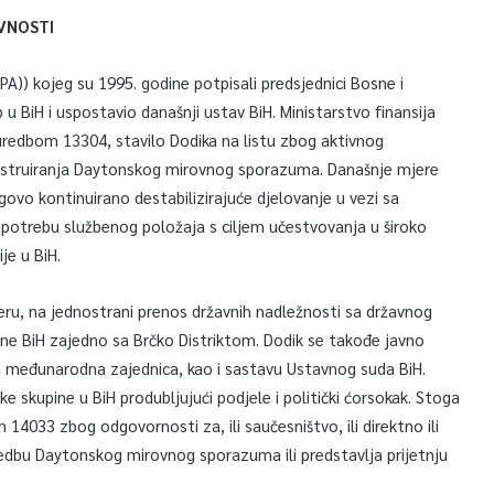
VNOSTI
)) kojeg su 1995. godine potpisali predsjednici Bosne i
 u BiH i uspostavio današnji ustav BiH. Ministarstvo finansija
 uredbom 13304, stavilo Dodika na listu zbog aktivnog
 opstruiranja Daytonskog mirovnog sporazuma. Današnje mjere
ovo kontinuirano destabilizirajuće djelovanje u vezi sa
otrebu službenog položaja s ciljem učestvovanja u široko
je u BiH.
eru, na jednostrani prenos državnih nadležnosti sa državnog
čine BiH zajedno sa Brčko Distriktom. Dodik se takođe javno
a međunarodna zajednica, kao i sastavu Ustavnog suda BiH.
e skupine u BiH produbljujući podjele i politički ćorsokak. Stoga
14033 zbog odgovornosti za, ili saučesništvo, ili direktno ili
ovedbu Daytonskog mirovnog sporazuma ili predstavlja prijetnju