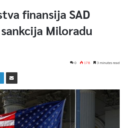
tva finansija SAD
sankcija Miloradu
0
178
3 minutes read