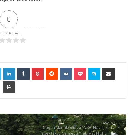
0
rticle Rating
Dragan Marinković za TVSA: Novi ljetni
spektakl u Sarajevu “Tabia at Night”