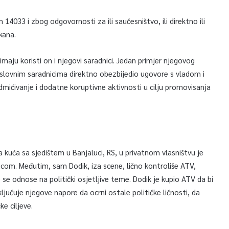
14033 i zbog odgovornosti za ili saučesništvo, ili direktno ili
kana.
maju koristi on i njegovi saradnici. Jedan primjer njegovog
oslovnim saradnicima direktno obezbijedio ugovore s vladom i
dmićivanje i dodatne koruptivne aktivnosti u cilju promovisanja
a kuća sa sjedištem u Banjaluci, RS, u privatnom vlasništvu je
om. Međutim, sam Dodik, iza scene, lično kontroliše ATV,
 se odnose na politički osjetljive teme. Dodik je kupio ATV da bi
jučuje njegove napore da ocrni ostale političke ličnosti, da
ke ciljeve.