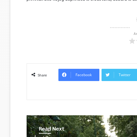
A
Facebook
Twitter
Share
Read Next