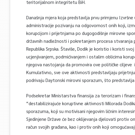
teritorijalnom integritetu BiH.
Današnja mjera koja predstavlja prvu primjenu Izvršne
administracije pozivanju na odgovornost onih koji, iz
korupcijom i prijetnjama po dugogodišnje mirovne spo
državnih nadležnosti i pokretanjem procesa stvaranja 
Republika Srpska. Štaviše, Dodik je koristio i koristi s
ucjenjivanjem, podmićivanjem i ostalim oblicima korupc
njegova nastojanja da promovira ove političke ciljeve 
Kumulativno, sve ove aktivnosti predstavljaju prijetnju 
podrivaju Daytonski mirovni sporazum, što predstavlja r
Podsekretar Ministarstva finansija za terorizam i finan
“destabilizirajuće koruptivne aktivnosti Milorada Dod
sporazuma, koji su motivisani njegovim ličnim interesima
Sjedinjene Države će bez oklijevanja djelovati protiv o
račun svojih građana, kao i protiv onih koji omogućava