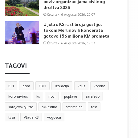
poziv organizacijama civilnog
društva 2026
Četvrtak, 6 Augusta 2026, 20:07
U julu u KS rast broja gostiju,
tokom Merlinovih koncerata
gotovo 156 miliona KM prometa
Četvrtak, 6 Augusta 2026, 19:37
TAGOVI
BiH
dom
FBiH
izolacija
kcus
korona
koronavirus
ks
novi
poplave
sarajevo
sarajevskojutro
skupstina
srebrenica
test
tvsa
Vlada KS
vogosca