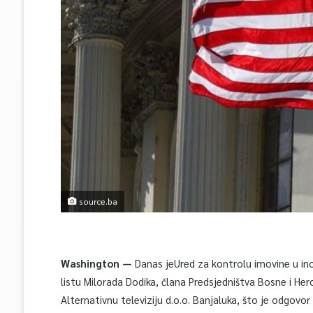
source.ba
Washington —
Danas jeUred za kontrolu imovine u ino
listu Milorada Dodika, člana Predsjedništva Bosne i H
Alternativnu televiziju d.o.o. Banjaluka, što je odgovor 