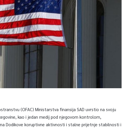
stranstvu (OFAC) Ministarstva finansija SAD uvrstio na svoju
ercegovine, kao i jedan medij pod njegovom kontrolom,
na Dodikove koruptivne aktivnosti i stalne prijetnje stabilnosti i