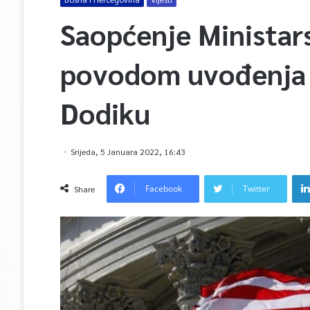
Saopćenje Ministars
povodom uvođenja 
Dodiku
Srijeda, 5 Januara 2022, 16:43
Facebook
Twitter
Share