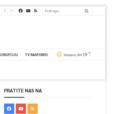
℃
19
 KORUPCIJU
TV RASPORED
Sarajevo, BiH
PRATITE NAS NA