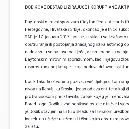
DODIKOVE DESTABILIZIRAJUĆE I KORUPTIVNE AKTI
Daytonski mirovni sporazum (Dayton Peace Accords (DPA
Hercegovine, Hrvatske i Srbije, okončao je etnički sukob
SAD je 17. januara 2017. godine, u skladu sa Izvršnom
opstruiranja ili postojanja značajnog rizika aktivnog
nadovezuju se na ovo nasljeđe, a usmjerene su na njeg
Daytonskim mirovnim sporazumom, kao i njegovu zloup
rasprostranjenoj korupciji koja podriva državne instituci
Dodik takođe otvoreno poziva, i već djeluje u tom smj
nivoa na Republiku Srpsku, jedan od dva entiteta koji 
protivi visokom predstavniku za BiH kojeg je imenoval
Pored toga, Dodik javno ponižava ostale etničke i vjersk
je Dodik stavljen na listu u skladu sa Izvršnom uredbom 
indirektno učešće u kršenju ili činu kojim opstruira pr
za istu.