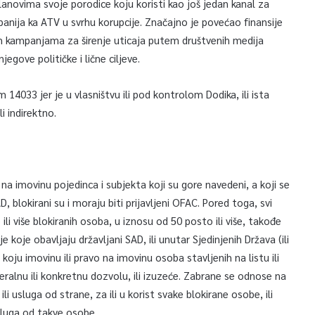
anovima svoje porodice koju koristi kao još jedan kanal za
anija ka ATV u svrhu korupcije. Značajno je povećao finansije
m kampanjama za širenje uticaja putem društvenih medija
jegove političke i lične ciljeve.
14033 jer je u vlasništvu ili pod kontrolom Dodika, ili ista
li indirektno.
na imovinu pojedinca i subjekta koji su gore navedeni, a koji se
AD, blokirani su i moraju biti prijavljeni OFAC. Pored toga, svi
e ili više blokiranih osoba, u iznosu od 50 posto ili više, takođe
 koje obavljaju državljani SAD, ili unutar Sjedinjenih Država (ili
 koju imovinu ili pravo na imovinu osoba stavljenih na listu ili
eralnu ili konkretnu dozvolu, ili izuzeće. Zabrane se odnose na
i usluga od strane, za ili u korist svake blokirane osobe, ili
usluga od takve osobe.