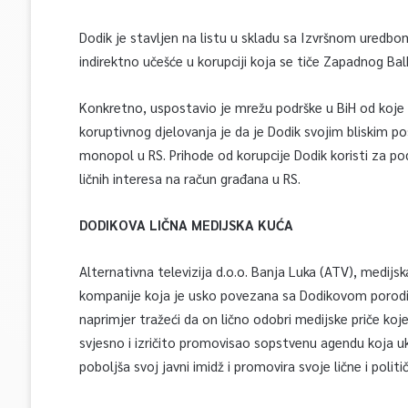
Dodik je stavljen na listu u skladu sa Izvršnom uredbom 
indirektno učešće u korupciji koja se tiče Zapadnog Bal
Konkretno, uspostavio je mrežu podrške u BiH od koje i
koruptivnog djelovanja je da je Dodik svojim bliskim p
monopol u RS. Prihode od korupcije Dodik koristi za po
ličnih interesa na račun građana u RS.
DODIKOVA LIČNA MEDIJSKA KUĆA
Alternativna televizija d.o.o. Banja Luka (ATV), medijsk
kompanije koja je usko povezana sa Dodikovom porodic
naprimjer tražeći da on lično odobri medijske priče koje
svjesno i izričito promovisao sopstvenu agendu koja ukl
poboljša svoj javni imidž i promovira svoje lične i politič