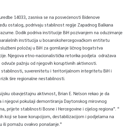
 uredbe 14033, zasniva se na posvećenosti Bidenove
među ostalog, podrivaju stabilnost regije Zapadnog Balkana
razume. Dodik podriva institucije BiH pozivanjem na oduzimanje
paralelnih institucija u bosanskohercegovačkom entitetu
voj službeni položaj u BiH za gomilanje ličnog bogatstva
ije. Njegova etno-nacionalistička retorika podjela odražava
i odvuče pažnju od njegovih koruptivnih aktivnosti.
stabilnosti, suverenitetu i teritorijalnom integritetu BiH i
izik šire regionalne nestabilnosti.
sijsku obavještajnu aktivnost, Brian E. Nelson rekao je da
ika i njegovi pokušaji demontiranja Daytonskog mirovnog
, prijete stabilnosti Bosne i Hercegovine i cijelog regiona”. “
nih koji se bave korupcijom, destabilizacijom i podjelama na
ju ili pomažu ovakvo ponašanje.”