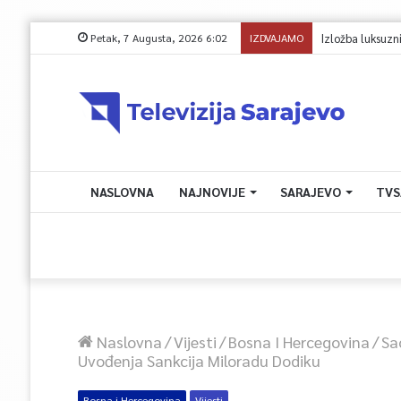
Petak, 7 Augusta, 2026 6:02
IZDVAJAMO
Izložba luksuznih 
NASLOVNA
NAJNOVIJE
SARAJEVO
TVS
Naslovna
/
Vijesti
/
Bosna I Hercegovina
/
Sa
Uvođenja Sankcija Miloradu Dodiku
Bosna i Hercegovina
Vijesti