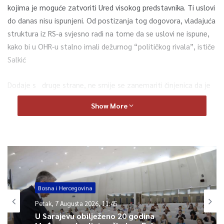
kojima je moguće zatvoriti Ured visokog predstavnika. Ti uslovi
do danas nisu ispunjeni. Od postizanja tog dogovora, vladajuća
struktura iz RS-a svjesno radi na tome da se uslovi ne ispune,
kako bi u OHR-u stalno imali dežurnog “političkog rivala”, ističe
Salkić
Dodaje s druge strane, ne smije se zanemariti činjenica da je
Narodna skupština RS ovu deklaraciju usvojila jednostrano,
Show More
glasovima predstavnika srpskog naroda. Često vidimo da oni
ove korake ne poduzimaju sami. Aktivnosti koje provode NSRS i
Vlada RS-a rade se u dosluhu i saodlučivanju sa određenim
međunarodnim faktorima izvan Bosne i Hercegovine. Riječ je o
akterima koji nisu dobronamjerni i ne žele funkcionalnu državu
Bosnu i Hercegovinu u kojoj bi svi građani bili ravnopravni, već
Bosna i Hercegovina
otvoreno favorizuju separatističku politiku vlasti u RS-u.
Petak, 7 Augusta 2026, 11:45
Kaže postoji jasna koordinacija između poteza Banje Luke i
U Sarajevu obilježeno 20 godina