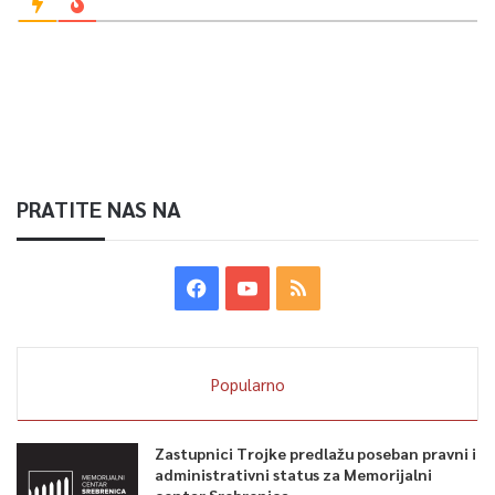
separatizma, predvođeni Miloradom Dodikom i njegovim
vanjskim mentorima, neće odustati od namjere da zemlju
pretvore u nemoguću državu. On to radi koristeći ustavne
mehanizme koje mu je dao Dejtonski sporazum, ali svjesno
ignoriše da je istim tim sporazumom predviđen visoki
predstavnik koji te blokade treba da razriješi.” Odmah nakon
usvajanja deklaracije u NSRS-u, uslijedio je odgovor u vidu
PRATITE NAS NA
Memoranduma probosanskih stranaka koje imaju svoje
zastupnike u Parlamentarnoj skupštini BiH. U ovom dokumentu
poziva se na sve suprotno od onoga što traži Banja Luka –
zahtijeva se striktno zadržavanje institucije OHR-a i prisustva
međunarodne zajednice sve dok se u potpunosti ne ispunie svi
ranije definisani.
Popularno
Zastupnici Trojke predlažu poseban pravni i
administrativni status za Memorijalni
centar Srebrenica