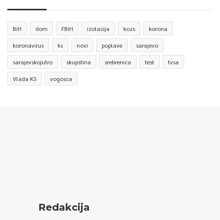
BiH
dom
FBiH
izolacija
kcus
korona
koronavirus
ks
novi
poplave
sarajevo
sarajevskojutro
skupstina
srebrenica
test
tvsa
Vlada KS
vogosca
Redakcija