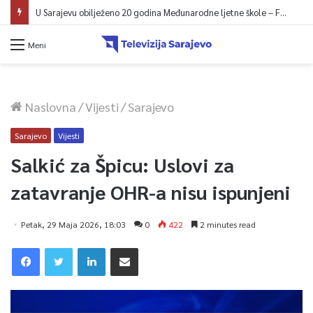
U Sarajevu počelo saobraćati 10 novih ISUZU autobusa
Meni
Naslovna
/
Vijesti
/
Sarajevo
Sarajevo
Vijesti
Salkić za Špicu: Uslovi za
zatavranje OHR-a nisu ispunjeni
Petak, 29 Maja 2026, 18:03
0
422
2 minutes read