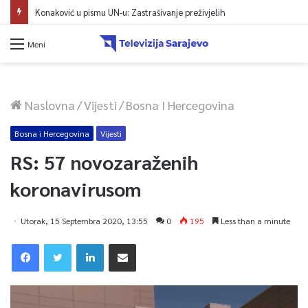
Konaković u pismu UN-u: Zastrašivanje preživjelih
Meni
Naslovna
/
Vijesti
/
Bosna I Hercegovina
Bosna i Hercegovina
Vijesti
RS: 57 novozaraženih
koronavirusom
Utorak, 15 Septembra 2020, 13:55
0
195
Less than a minute