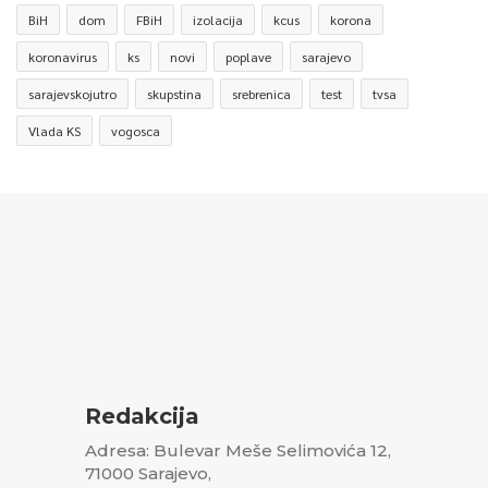
BiH
dom
FBiH
izolacija
kcus
korona
koronavirus
ks
novi
poplave
sarajevo
sarajevskojutro
skupstina
srebrenica
test
tvsa
Vlada KS
vogosca
Redakcija
Adresa: Bulevar Meše Selimovića 12,
71000 Sarajevo,