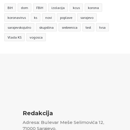
BiH
dom
FBiH
izolacija
kcus
korona
koronavirus
ks
novi
poplave
sarajevo
sarajevskojutro
skupstina
srebrenica
test
tvsa
Vlada KS
vogosca
Redakcija
Adresa: Bulevar Meše Selimovića 12,
71000 Sarajevo,