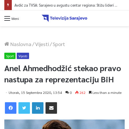
Avdić za TVSA: Sarajevo u avgustu centar regiona: Stižu lideri evropskih gradova
Meni
Naslovna
/
Vijesti
/
Sport
Sport
Vijesti
Anel Ahmedhodžić stekao pravo
nastupa za reprezentaciju BiH
Utorak, 15 Septembra 2020, 13:54
0
262
Less than a minute