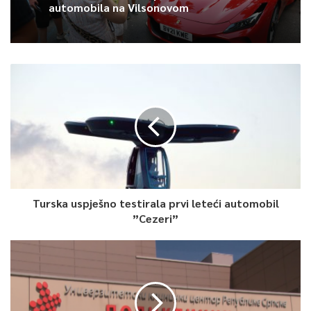
Avdić za TVSA: Sarajevo u avgustu
Izložba luksuznih i sportskih
centar regiona: Stižu lideri evropskih
automobila na Vilsonovom
gradova
Turska uspješno testirala prvi leteći automobil
”Cezeri”