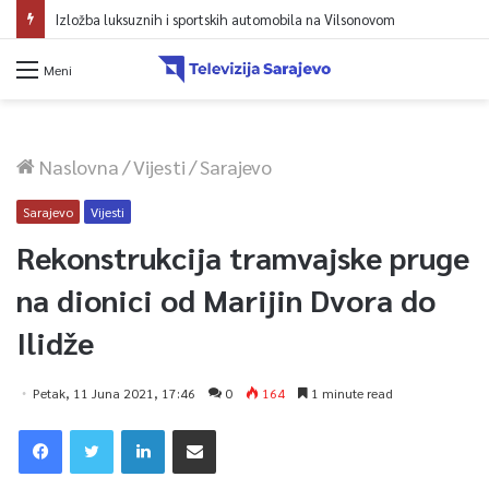
Izložba luksuznih i sportskih automobila na Vilsonovom
Meni
Naslovna
/
Vijesti
/
Sarajevo
Sarajevo
Vijesti
Rekonstrukcija tramvajske pruge
na dionici od Marijin Dvora do
Ilidže
Petak, 11 Juna 2021, 17:46
0
164
1 minute read