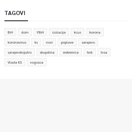
TAGOVI
BiH
dom
FBiH
izolacija
kcus
korona
koronavirus
ks
novi
poplave
sarajevo
sarajevskojutro
skupstina
srebrenica
test
tvsa
Vlada KS
vogosca