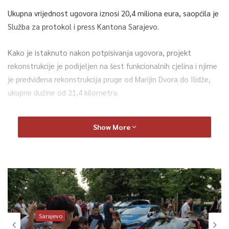
Ukupna vrijednost ugovora iznosi 20,4 miliona eura, saopćila je
Služba za protokol i press Kantona Sarajevo.
Kako je istaknuto nakon potpisivanja ugovora, projekt
rekonstrukcije je podijeljen na šest funkcionalnih cjelina i njime
je predviđena rekonstrukcija pruge od Marijin Dvora do Ilidže,
ukupne dužine od 21,4 kilometra.
– Ovo je veliki dan za Sarajevo, jer nakon više od 60 godina prvi
Show More
put se kompletna pruga Marijin Dvor – Ilidža obnavlja. Današnje
potpisivanje ovog važnog ugovora dokaz je da nastavljamo
ispunjavati obećanja koja smo dali i da ćemo kontinuirano
raditi u interesu svih građana na stvarnom poboljšanju javnog
gradskog prijevoza – rekao je ministar Šteta i dodao da će
izvođač radova u posao biti uveden najdalje 28 dana od dana
potpisa ugovora.
Sarajevo