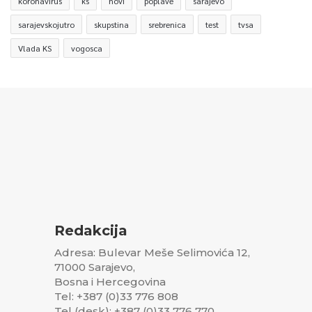
koronavirus
ks
novi
poplave
sarajevo
sarajevskojutro
skupstina
srebrenica
test
tvsa
Vlada KS
vogosca
Redakcija
Adresa: Bulevar Meše Selimovića 12,
71000 Sarajevo,
Bosna i Hercegovina
Tel: +387 (0)33 776 808
Tel (desk): +387 (0)33 776 770