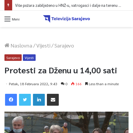
Više požara zabilježeno u HNŽ-u, vatrogasci i dalje na terenu kod Konjica
Meni
Naslovna
/
Vijesti
/
Sarajevo
Sarajevo
Vijesti
Protesti za Dženu u 14,00 sati
Petak, 18 Februara 2022, 9:43
0
166
Less than a minute