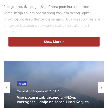
Podsjetimo, dvoipogodišnja Džena preminula je nakon
komplikacija tokom operativnog zahvata očnog kapka u
privatnoj poliklinici Bejtović u Sarajevu. Ova vijest potresla je
bh. javnost, a zbog cjelokupnog slučaja zatražena je i
obdukcija.
Show More
0
Article Rating
Vijesti
Četvrtak, 6 Augusta 2026, 11:25
Više požara zabilježeno u HNŽ-u,
vatrogasci i dalje na terenu kod Konjica