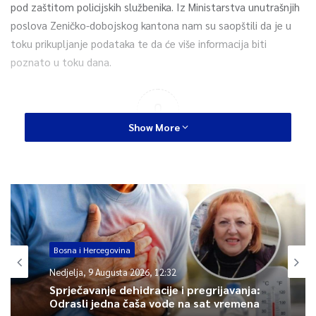
pod zaštitom policijskih službenika. Iz Ministarstva unutrašnjih
poslova Zeničko-dobojskog kantona nam su saopštili da je u
toku prikupljanje podataka te da će više informacija biti
poznato u toku dana.
0
Show More
Article Rating
Bosna i Hercegovina
Nedjelja, 9 Augusta 2026, 12:32
Sprječavanje dehidracije i pregrijavanja:
Odrasli jedna čaša vode na sat vremena