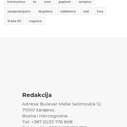
koronavirus
ks
novi
poplave
sarajevo
sarajevskojutro
skupstina
srebrenica
test
tvsa
Vlada KS
vogosca
Redakcija
Adresa: Bulevar Meše Selimovića 12,
71000 Sarajevo,
Bosna i Hercegovina
Tel: +387 (0)33 776 808