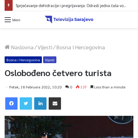
Meni
Naslovna
/
Vijesti
/
Bosna I Hercegovina
Bosna i Hercegovina
Vijesti
Oslobođeno četvero turista
Petak, 18 Februara 2022, 10:20
0
137
Less than a minute