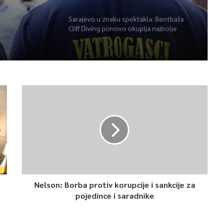
herojima
Sarajevo u znaku spektakla: Bentbaša
Cliff Diving ponovo okuplja najbolje
skakače i vrhunsku zabavu
Nelson: Borba protiv korupcije i sankcije za
pojedince i saradnike