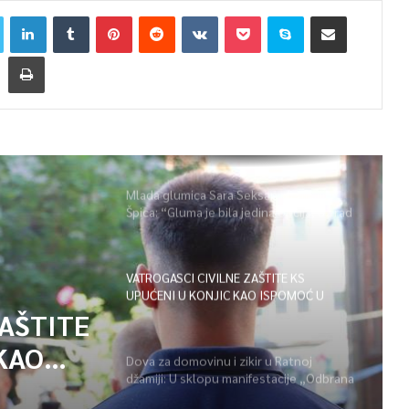
Mlada glumica Sara Seksan u emisiji
Špica: “Gluma je bila jedina opcija, uz rad
i disciplinu sve je moguće”
VATROGASCI CIVILNE ZAŠTITE KS
UPUĆENI U KONJIC KAO ISPOMOĆ U
GAŠENJU POŽARA
ZAŠTITE
KAO
Dova za domovinu i zikir u Ratnoj
džamiji: U sklopu manifestacije „Odbrana
POŽARA
BiH – Igman 2026“ odana počast