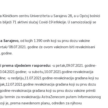
a Kliničkom centru Univerziteta u Sarajevu 28, a u Općoj bolnici
ilježi 71 aktivni slučaj Covid-19 infekcije. U samoizolaciji se
a Sarajevo
, od kojih 1.390 onih koji su prvu dozu vakcine
rtak/
08.07.2021. godine će ovom vakcinom biti revakcinisani
.godine.
ti prema sljedećem rasporedu:
-u petak,09.07.2021. godine-
 23.04.2021.godine; -u subotu,10.07.2021.godine-revakcinacija
ine; -u nedjelju,11.07.2021.godine-revakcinacija građana koji su
ljak,12.07.2021.godine revakcinacija građana koji su prvu dozu
.godine-revakcinacija građana koji su prvu dozu vakcine primili
biju termin za revakcinaciju AstraZenecom putem Informacionog
koji je, prema navedenom planu, određen za njihovu