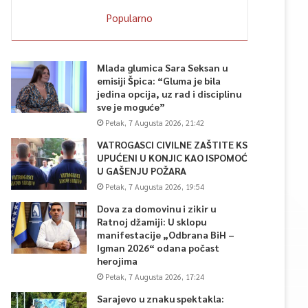
Popularno
Mlada glumica Sara Seksan u
emisiji Špica: “Gluma je bila
jedina opcija, uz rad i disciplinu
sve je moguće”
Petak, 7 Augusta 2026, 21:42
VATROGASCI CIVILNE ZAŠTITE KS
UPUĆENI U KONJIC KAO ISPOMOĆ
U GAŠENJU POŽARA
Petak, 7 Augusta 2026, 19:54
Dova za domovinu i zikir u
Ratnoj džamiji: U sklopu
manifestacije „Odbrana BiH –
Igman 2026“ odana počast
herojima
Petak, 7 Augusta 2026, 17:24
Sarajevo u znaku spektakla: