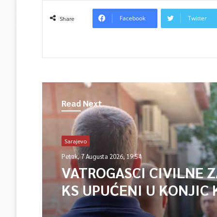
Facebook
Twitter
Share
Read Next
Sarajevo
Petak, 7 Augusta 2026, 19:54
VATROGASCI CIVILNE 
KS UPUĆENI U KONJIC 
ISPOMOĆ U GAŠENJU 