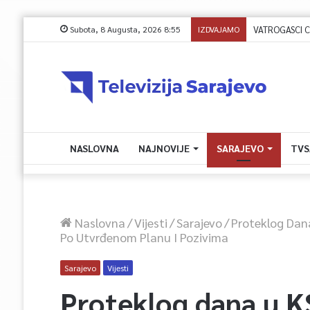
Subota, 8 Augusta, 2026 8:55
IZDVAJAMO
VATROGASCI CIVI
NASLOVNA
NAJNOVIJE
SARAJEVO
TVS
Naslovna
/
Vijesti
/
Sarajevo
/
Proteklog Dan
Po Utvrđenom Planu I Pozivima
Sarajevo
Vijesti
Proteklog dana u 