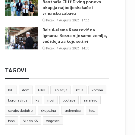
Bentbaša Cliff Diving ponovo
okuplja najbolje skakače i
vrhunsku zabavu
Petak, 7 Augusta 2026, 17:16
Reisul-ulema Kavazović na
Igmanu: Bosna nije samo zemlja,
već ideja za koju se živi
Petak, 7 Augusta 2026, 14:35
TAGOVI
BiH
dom
FBiH
izolacija
kcus
korona
koronavirus
ks
novi
poplave
sarajevo
sarajevskojutro
skupstina
srebrenica
test
tvsa
Vlada KS
vogosca