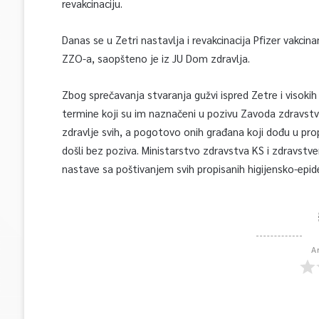
revakcinaciju.
Danas se u Zetri nastavlja i revakcinacija Pfizer vakci
ZZO-a, saopšteno je iz JU Dom zdravlja.
Zbog sprečavanja stvaranja gužvi ispred Zetre i visok
termine koji su im naznačeni u pozivu Zavoda zdravstven
zdravlje svih, a pogotovo onih građana koji dođu u pro
došli bez poziva. Ministarstvo zdravstva KS i zdravstv
nastave sa poštivanjem svih propisanih higijensko-epid
A