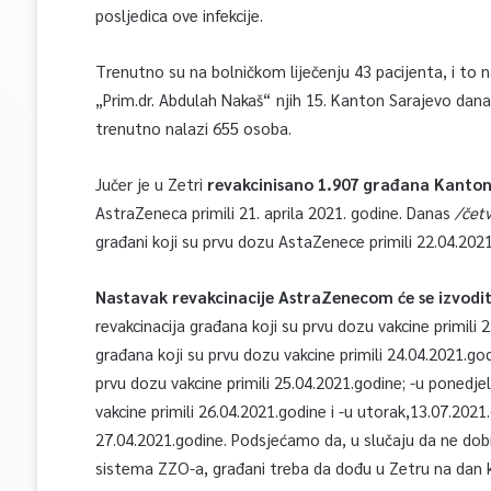
posljedica ove infekcije.
Trenutno su na bolničkom liječenju 43 pacijenta, i to n
„Prim.dr. Abdulah Nakaš“ njih 15. Kanton Sarajevo danas b
trenutno nalazi 655 osoba.
Jučer je u Zetri
revakcinisano 1.907 građana Kanton
AstraZeneca primili 21. aprila 2021. godine. Danas
/četv
građani koji su prvu dozu AstaZenece primili 22.04.2021
Nastavak revakcinacije AstraZenecom će se izvodi
revakcinacija građana koji su prvu dozu vakcine primili
građana koji su prvu dozu vakcine primili 24.04.2021.god
prvu dozu vakcine primili 25.04.2021.godine; -u ponedje
vakcine primili 26.04.2021.godine i -u utorak,13.07.2021
27.04.2021.godine. Podsjećamo da, u slučaju da ne do
sistema ZZO-a, građani treba da dođu u Zetru na dan 