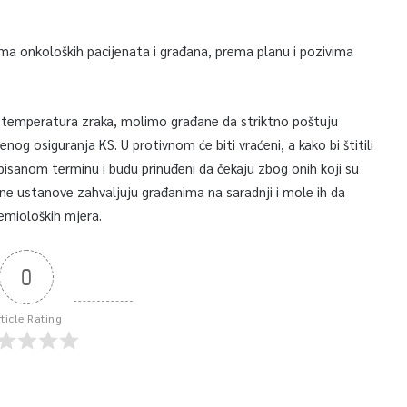
nama onkoloških pacijenata i građana, prema planu i pozivima
ih temperatura zraka, molimo građane da striktno poštuju
og osiguranja KS. U protivnom će biti vraćeni, a kako bi štitili
pisanom terminu i budu prinuđeni da čekaju zbog onih koji su
ene ustanove zahvaljuju građanima na saradnji i mole ih da
emioloških mjera.
0
rticle Rating