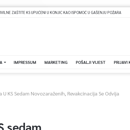
LNE ZAŠTITE KS UPUĆENI U KONJIC KAO ISPOMOĆ U GAŠENJU POŽARA
A
IMPRESSUM
MARKETING
POŠALJI VIJEST
PRIJAVI
a U KS Sedam Novozaraženih, Revakcinacija Se Odvija
KS sedam