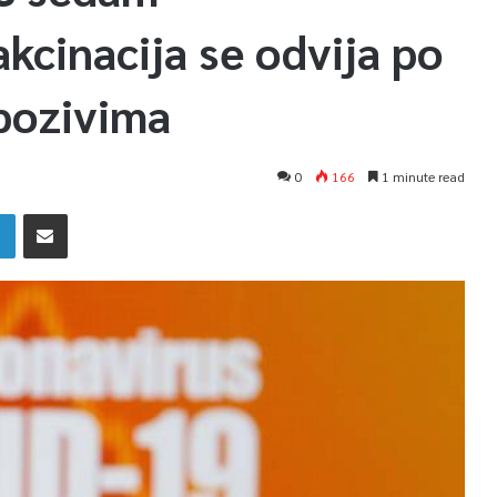
kcinacija se odvija po
pozivima
0
166
1 minute read