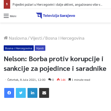
Pojedini požari u Hercegovini i dalje aktivni, angažovano više vatrogasaca i helikopter
Meni
Naslovna
/
Vijesti
/
Bosna I Hercegovina
Bosna i Hercegovina
Vijesti
Nelson: Borba protiv korupcije i
sankcije za pojedince i saradnike
Četvrtak, 8 Jula 2021, 12:00
0
146
1 minute read