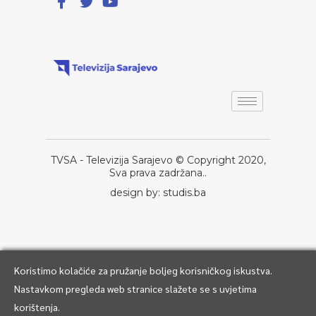
TVSA - Televizija Sarajevo © Copyright 2020,
Sva prava zadržana..
design by: studis.ba
Koristimo kolačiće za pružanje boljeg korisničkog iskustva.
Nastavkom pregleda web stranice slažete se s uvjetima
korištenja.