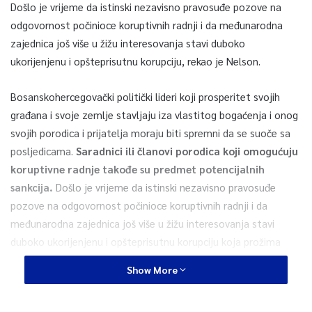
Došlo je vrijeme da istinski nezavisno pravosuđe pozove na
odgovornost počinioce koruptivnih radnji i da međunarodna
zajednica još više u žižu interesovanja stavi duboko
ukorijenjenu i opšteprisutnu korupciju, rekao je Nelson.
Bosanskohercegovački politički lideri koji prosperitet svojih
građana i svoje zemlje stavljaju iza vlastitog bogaćenja i onog
svojih porodica i prijatelja moraju biti spremni da se suoče sa
posljedicama.
Saradnici ili članovi porodica koji omogućuju
koruptivne radnje takođe su predmet potencijalnih
sankcija.
Došlo je vrijeme da istinski nezavisno pravosuđe
pozove na odgovornost počinioce koruptivnih radnji i da
međunarodna zajednica još više u žižu interesovanja stavi
duboko ukorijenjenu i opšteprisutnu korupciju koja prožima
svaki segment društva.
Show More
Napisao je to američki ambasador u našoj državi Eric Nelson u