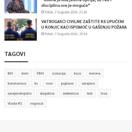
disciplinu sve je moguće”
Petak, 7 Augusta 2026, 21:42
VATROGASCI CIVILNE ZAŠTITE KS UPUĆENI
U KONJIC KAO ISPOMOĆ U GAŠENJU POŽARA
Petak, 7 Augusta 2026, 19:54
TAGOVI
BiH
dom
FBiH
izolacija
kcus
korona
koronavirus
ks
novi
poplave
sarajevo
sarajevskojutro
skupstina
srebrenica
test
tvsa
Vlada KS
vogosca