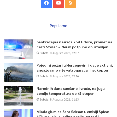
Popularno
Saobraćajna nesreća kod Udore, promet na
cesti Stolac – Neum potpuno obustavljen
Subota, 8 Augusta 2026, 12:37
Pojedini požari u Hercegovini i dalje aktivni,
angažovano više vatrogasaca i helikopter
Subota, 8 Augusta 2026, 12:16
Narednih dana sunčano i vruće, na jugu
zemlje temperatura do 41 stepen
Subota, 8 Augusta 2026, 11:13
Mlada glumica Sara Seksan u emisiji Špica:
“Gluma je bila jedina opcija, uz rad i