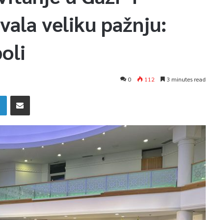
vala veliku pažnju:
boli
0
112
3 minutes read