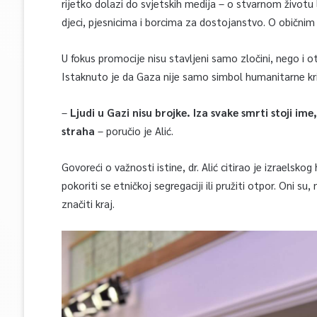
rijetko dolazi do svjetskih medija – o stvarnom životu 
djeci, pjesnicima i borcima za dostojanstvo. O običnim l
U fokus promocije nisu stavljeni samo zločini, nego i o
Istaknuto je da Gaza nije samo simbol humanitarne kr
–
Ljudi u Gazi nisu brojke. Iza svake smrti stoji ime
straha
– poručio je Alić.
Govoreći o važnosti istine, dr. Alić citirao je izraelskog
pokoriti se etničkoj segregaciji ili pružiti otpor. Oni 
značiti kraj.