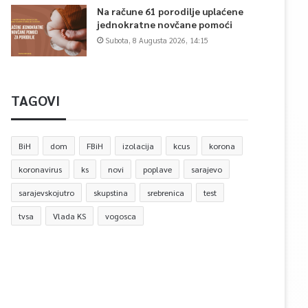
Na račune 61 porodilje uplaćene
jednokratne novčane pomoći
Subota, 8 Augusta 2026, 14:15
TAGOVI
BiH
dom
FBiH
izolacija
kcus
korona
koronavirus
ks
novi
poplave
sarajevo
sarajevskojutro
skupstina
srebrenica
test
tvsa
Vlada KS
vogosca