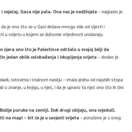
u i osjećaj. Gaza nije pala. Ona nas je nadživjela
– naglasio je.
 da je ono što se u Gazi dešava mnogo više od vijesti i
ti u svijetu u kojem se duhovne vrijednosti urušavaju.
jera ono što je Palestince održalo u svojoj želji da
čin jedan oblik oslobađanja i iskupljenja svijeta
– dodao je
okadi, ratovima i stalnom nasilju – imala jednu od najviših stopa
u znanje, u knjigu, u riječ, i da je upravo ta riječ ono što ih čini
Božije poruke na zemlji. Dok drugi ubijaju, ona svjedoči.
ti na mapi – bit će je u savjesti svijeta
– poručeno je s ovog