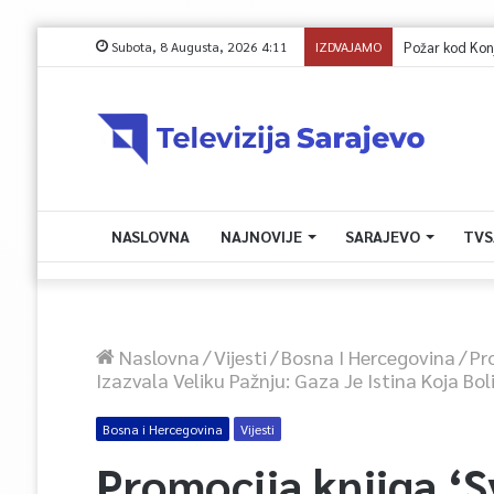
Subota, 8 Augusta, 2026 4:11
IZDVAJAMO
Budite uz program
NASLOVNA
NAJNOVIJE
SARAJEVO
TVS
Naslovna
/
Vijesti
/
Bosna I Hercegovina
/
Pr
Izazvala Veliku Pažnju: Gaza Je Istina Koja Bol
Bosna i Hercegovina
Vijesti
Promocija knjiga ‘Sv