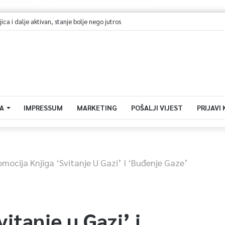
 TVSA i doživite Sarajevo Film Festival iz prvog reda!
A
IMPRESSUM
MARKETING
POŠALJI VIJEST
PRIJAVI
omocija Knjiga ‘Svitanje U Gazi’ I ‘Buđenje Gaze’
i
itanje u Gazi’ i