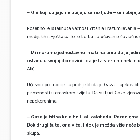
–
Oni koji ubijaju ne ubijaju samo ljude – oni ubijaj
Posebno je istaknuta važnost čitanja i razumijevanja –
medijskih izvještaja. To je borba za očuvanje čovječnos
–
Mi moramo jednostavno imati na umu da je jedino v
ostanu u svojoj domovini i da je ta vjera na neki na
Alić.
Učesnici promocije su podsjetili da je Gaza – uprkos bl
pismenosti u arapskom svijetu. Da su ljudi Gaze vjerovali 
nepokorenima.
–
Gaza je istina koja boli, ali oslobađa. Paradigma 
Dok drugi šute, ona viče. I dok je možda više neće bi
skupa.