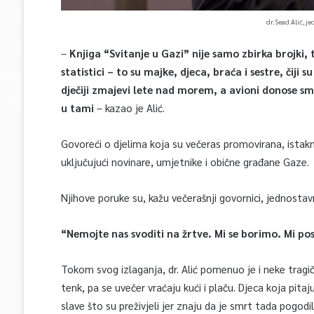
dr. Sead Alić, 
–
Knjiga “Svitanje u Gazi” nije samo zbirka brojki, to 
statistici – to su majke, djeca, braća i sestre, čiji
dječiji zmajevi lete nad morem, a avioni donose smr
u tami
– kazao je Alić.
Govoreći o djelima koja su večeras promovirana, istak
uključujući novinare, umjetnike i obične građane Gaze.
Njihove poruke su, kažu večerašnji govornici, jednostav
“Nemojte nas svoditi na žrtve. Mi se borimo. Mi pos
Tokom svog izlaganja, dr. Alić pomenuo je i neke tragi
tenk, pa se uvečer vraćaju kući i plaču. Djeca koja pitaju
slave što su preživjeli jer znaju da je smrt tada pogod