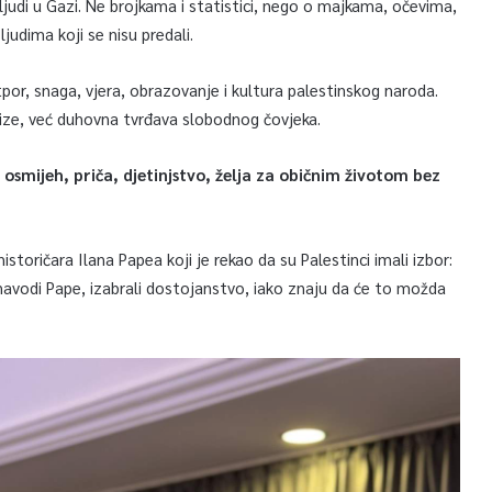
ljudi u Gazi. Ne brojkama i statistici, nego o majkama, očevima,
judima koji se nisu predali.
tpor, snaga, vjera, obrazovanje i kultura palestinskog naroda.
ize, već duhovna tvrđava slobodnog čovjeka.
, osmijeh, priča, djetinjstvo, želja za običnim životom bez
 historičara Ilana Papea koji je rekao da su Palestinci imali izbor:
su, navodi Pape, izabrali dostojanstvo, iako znaju da će to možda