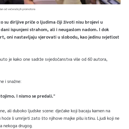
jedan od večerašnjih promotora
su dirljive priče o ljudima čiji životi nisu brojevi u
 su dani ispunjeni strahom, ali i neugaslom nadom. I dok
t, oni nastavljaju vjerovati u slobodu, kao jedinu svjetlost
nuto je kako one sadrže svjedočanstva više od 60 autora,
ne i snažne:
tojimo. I nismo se predali.
“
čne, ali duboko ljudske scene: dječake koji bacaju kamen na
 hoće li umrijeti zato što njihove majke pišu istinu. Ljudi koji ne
ila nekoga drugog.