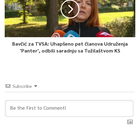
Na sve moguće načine nastojimo da ih uključimo u sve
sfere života i da našem društvu pokažemo da osobe sa
invaliditetom imaju sposobnosti i afinitete da doprinesu,
kao i svako tipično dijete i čovjek koji nema poteškoča”
,
rekla je Bučan.
Bavčić za TVSA: Uhapšeno pet članova Udruženja
'Panter', odbili saradnju sa Tužilaštvom KS
Subscribe
Foto: TVSA / Direktorica Ustanove Pazarić, Amra Bučan
Predsjednica skupštine Udruženja Alden S.46, Dženita