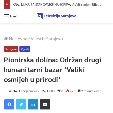
KRAJ MUKA ZA STANOVNIKE NAHOREVA: Asfaltiranjem Ulice Vranica brijeg spajaju se gornji i središnji dio naselja
Meni
Naslovna
/
Vijesti
/
Sarajevo
Sarajevo
Vijesti
Pionirska dolina: Održan drugi
humanitarni bazar ‘Veliki
osmijeh u prirodi’
Subota, 13 Septembra 2025, 15:08
0
421
2 minutes read