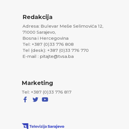
samo jedan proizvod izađe iz njihovih magičnih
radionica”
, kaže Hreljić Vučić.
Redakcija
Adresa: Bulevar Meše Selimovića 12,
71000 Sarajevo,
Bosna i Hercegovina
Tel: +387 (0)33 776 808
Tel (desk): +387 (0)33 776 770
E-mail : pitajte@tvsa.ba
Marketing
Tel: +387 (0)33 776 817
Foto: Socijalni radnik u Udruženju “Oaza”, Lejla Hreljić-Vučić
Organizator događaja, KJKP Park Sarajevo, u saradnji s brojnim
partnerima, pripremio je raznovrstan i bogat program za sve
generacije.