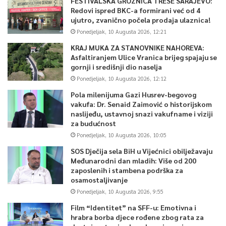
FESTIVALSKA GROZNICA TRESE SARAJEVO:
Foto: TVSA / Predsjednica skupštine Udruženja Aldens 46, Dženita
Redovi ispred BKC-a formirani već od 4
Salihspahić-Hodžić
ujutro, zvanično počela prodaja ulaznica!
Ponedjeljak, 10 Augusta 2026, 12:21
Nastavnica likovne kulture iz Centra za slijepu i slabovidnu
KRAJ MUKA ZA STANOVNIKE NAHOREVA:
djecu i omladinu Sarajevo, Amina Mahmić- Raonić navela je da
Asfaltiranjem Ulice Vranica brijeg spajaju se
su se dobro pripremili za ovaj humanitarni bazar.
gornji i središnji dio naselja
Ponedjeljak, 10 Augusta 2026, 12:12
“Učenici su se cijele godine radovali ovom bazaru. Oni su
Pola milenijuma Gazi Husrev-begovog
se pripremali na časovima i na likovnoj sekciji, naročito sa
vakufa: Dr. Senaid Zaimović o historijskom
naslijeđu, ustavnoj snazi vakufname i viziji
svojim kreativnim likovnim uredcima, budući da se radi o
za budućnost
učenicima koji su slabovidni ili slijepi. Istakli su se kroz
Ponedjeljak, 10 Augusta 2026, 10:05
manuelno-taktilne, kiparske i razne vrste slikarskih
SOS Dječija sela BiH u Vijećnici obilježavaju
metoda”
, kaže Mahmić-Raonić.
Međunarodni dan mladih: Više od 200
zaposlenih i stambena podrška za
osamostaljivanje
Ponedjeljak, 10 Augusta 2026, 9:55
Film “Identitet” na SFF-u: Emotivna i
hrabra borba djece rođene zbog rata za