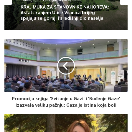
KRAJ MUKA ZA STANOVNIKE NAHOREVA:
Asfaltiranjem Ulice Vranica brijeg
spajaju se gornji i središnji dio naselja
Foto: TVSA Direktor KJKP Park, Adis Bešlić/
Direktorica JU Ustanove Pazarić, Amra Bučan ističe da je bažar
Promocija knjiga 'Svitanje u Gazi' i 'Buđenje Gaze'
prošao uspješno.
izazvala veliku pažnju: Gaza je istina koja boli
“Ovo je od velikog značaja za svaku osobu, a posebno za
kategoriju korisnika koji su smješteni u ovim ustanovama.