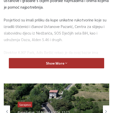
ustanove i građane s ciljem podrške najmlađima i onima kojima
je pomoć najpotrebnija.
Posjetioci su imali priliku da kupe unikatne rukotvorine koje su
izradili štićenici i članovi Ustanove Pazarić, Centra za slijepu i
slabovidnu djecu iz Nedžarića, SOS Dječijih sela BiH, kao i
udruženja Oaza, Alden S.46 i drugih.
Direktor KJKP Park, Adis Bešlić rekao je da ovaj bazar ima
odlične rezultate.
Show More
“Generalno, pozitivan je feedback svih onih koji nas prate
od posjetilaca, uposlenika i medija. Informacije koje smo
mi dobili jeste da su Udruženja pripremila izlete i kupili
školski pribor. Rezultati su dobri i mi smo sretni zbog
toga. Svake naredne godine održavat ćemo humanitarni
bazar u septembru u Pionirskoj dolini”
, rekao je Bešlić.
Sarajevo
Ponedjeljak, 10 Augusta 2026, 12:12