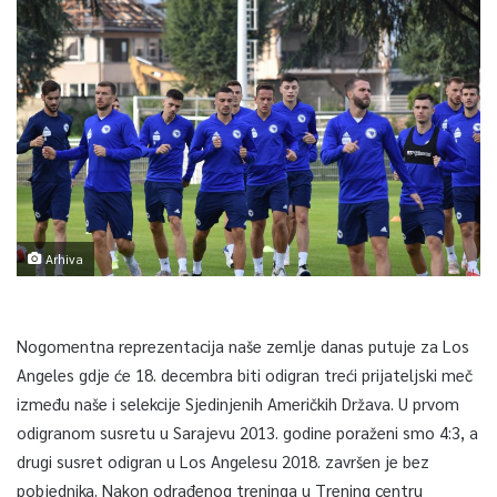
Arhiva
Nogomentna reprezentacija naše zemlje danas putuje za Los
Angeles gdje će 18. decembra biti odigran treći prijateljski meč
između naše i selekcije Sjedinjenih Američkih Država. U prvom
odigranom susretu u Sarajevu 2013. godine poraženi smo 4:3, a
drugi susret odigran u Los Angelesu 2018. završen je bez
pobjednika. Nakon odrađenog treninga u Trening centru