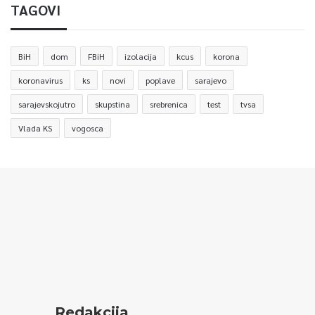
TAGOVI
BiH
dom
FBiH
izolacija
kcus
korona
koronavirus
ks
novi
poplave
sarajevo
sarajevskojutro
skupstina
srebrenica
test
tvsa
Vlada KS
vogosca
Redakcija