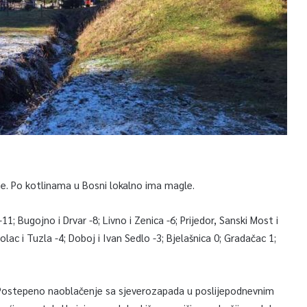
me. Po kotlinama u Bosni lokalno ima magle.
1; Bugojno i Drvar -8; Livno i Zenica -6; Prijedor, Sanski Most i
tolac i Tuzla -4; Doboj i Ivan Sedlo -3; Bjelašnica 0; Gradačac 1;
. Postepeno naoblačenje sa sjeverozapada u poslijepodnevnim