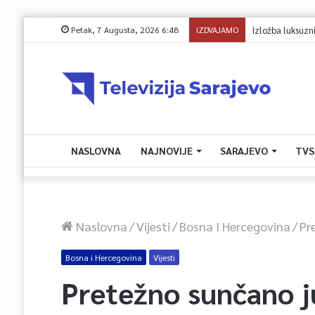
Petak, 7 Augusta, 2026 6:48
IZDVAJAMO
Avdić za TVSA: Sar
NASLOVNA
NAJNOVIJE
SARAJEVO
TVS
Naslovna
/
Vijesti
/
Bosna I Hercegovina
/
Pr
Bosna i Hercegovina
Vijesti
Pretežno sunčano j