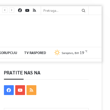
℃
19
 KORUPCIJU
TV RASPORED
Sarajevo, BiH
PRATITE NAS NA