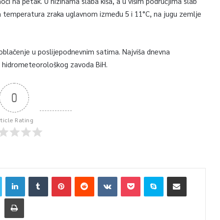
oći na petak. U nizinama slaba kiša, a u višim područjima slab
vna temperatura zraka uglavnom između 5 i 11°C, na jugu zemlje
oblačenje u poslijepodnevnim satima. Najviša dnevna
g hidrometeorološkog zavoda BiH.
0
rticle Rating