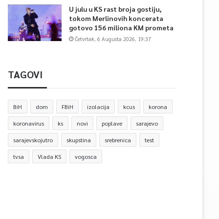
U julu u KS rast broja gostiju,
tokom Merlinovih koncerata
gotovo 156 miliona KM prometa
Četvrtak, 6 Augusta 2026, 19:37
TAGOVI
BiH
dom
FBiH
izolacija
kcus
korona
koronavirus
ks
novi
poplave
sarajevo
sarajevskojutro
skupstina
srebrenica
test
tvsa
Vlada KS
vogosca