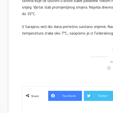
satima koje će usloviti u Bosni slabe padavine tokom n
snijeg. Vjetar slab promjenljivog smjera. Najviša dne
do 15°C.
U Sarajevu veći dio dana pretežno sunčano vrijeme. Na
temperatura zraka oko 7°C, saopćeno je iz Federalno
A
Facebook
Twitter
Share