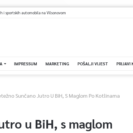
ajevo u avgustu centar regiona: Stižu lideri evropskih gradova
A
IMPRESSUM
MARKETING
POŠALJI VIJEST
PRIJAVI
etežno Sunčano Jutro U BiH, S Maglom Po Kotlinama
utro u BiH, s maglom