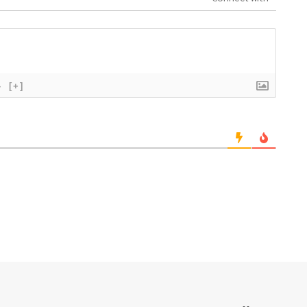
}
[+]