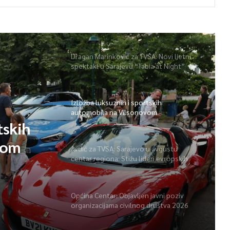
Dragan Marinković za TVSA: Novi ljetni
spektakl u Sarajevu “Tabia at Night”
Izložba luksuznih i sportskih
automobila na Vilsonovom
tskih
vom
Avdić za TVSA: Sarajevo u avgustu
centar regiona: Stižu lideri evropskih
gradova
Općina Centar: Objavljen javni poziv
organizacijama civilnog društva 2026