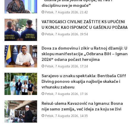
disciplinu sve je moguće”
Petak, 7 Augusta 2026, 21:42
VATROGASCI CIVILNE ZAŠTITE KS UPUĆENI
U KONJIC KAO ISPOMOĆ U GAŠENJU POŽARA
Petak, 7 Augusta 2026, 19:54
Dova za domovinu i zikir u Ratnoj džamiji: U
sklopu manifestacije „Odbrana BiH – Igman
2026“ odana počast herojima
Petak, 7 Augusta 2026, 17:24
Sarajevo u znaku spektakla: Bentbaša Cliff
Diving ponovo okuplja najbolje skakače i
vrhunsku zabavu
Petak, 7 Augusta 2026, 17:16
Reisul-ulema Kavazović na Igmanu: Bosna
nije samo zemlja, već ideja za koju se živi
Petak, 7 Augusta 2026, 14:35