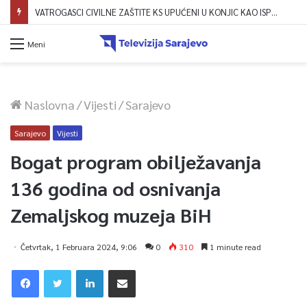
VATROGASCI CIVILNE ZAŠTITE KS UPUĆENI U KONJIC KAO ISPOMOĆ U GAŠENJU POŽARA
Meni
Naslovna
/
Vijesti
/
Sarajevo
Sarajevo
Vijesti
Bogat program obilježavanja
136 godina od osnivanja
Zemaljskog muzeja BiH
Četvrtak, 1 Februara 2024, 9:06
0
310
1 minute read