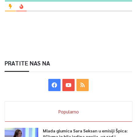
PRATITE NAS NA
Popularno
Mlada glumica Sara Seksan u emisiji Špica:
“Gluma je bila jedina opcija, uz rad i