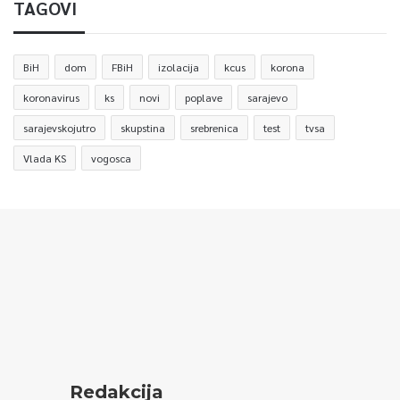
TAGOVI
BiH
dom
FBiH
izolacija
kcus
korona
koronavirus
ks
novi
poplave
sarajevo
sarajevskojutro
skupstina
srebrenica
test
tvsa
Vlada KS
vogosca
Redakcija