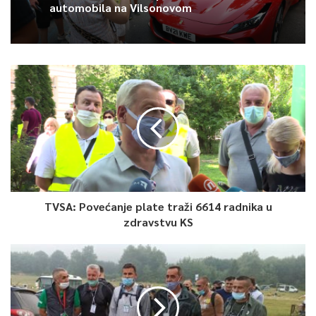
automobila na Vilsonovom
Koncert je održan u saradnji sa Fondom Memorijala Kantona
Sarajevo koji je, kako je podsjetio glasnogovornik tog
memorijala Irfan Gazdić, jedinstven pravni subjekt javnog
sektora u državi BiH čiji je dijapazon djelovanja determiniran
agresijom na RBiH, u svakom segmentu koji ta agresija, kao
takva, podrazumijeva.
0
Article Rating
TVSA: Povećanje plate traži 6614 radnika u
zdravstvu KS