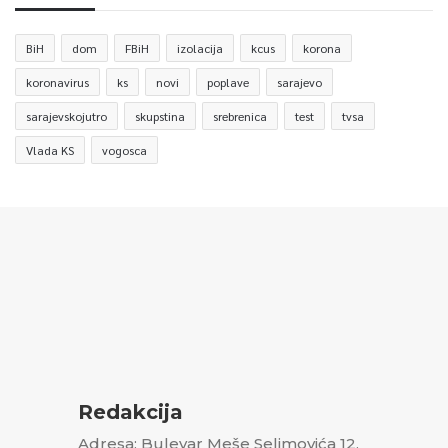
BiH
dom
FBiH
izolacija
kcus
korona
koronavirus
ks
novi
poplave
sarajevo
sarajevskojutro
skupstina
srebrenica
test
tvsa
Vlada KS
vogosca
Redakcija
Adresa: Bulevar Meše Selimovića 12,