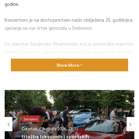
godine.
Koncertom je na dostojanstven način obilježena 25. godišnjica
sjećanja na sve žrtve genocida u Srebrenici.
Uz orkestar Sarajevske filharmonije, koji je predvodila maestra
Samra Gulamović, kao solista nastupila je sopranistica Adema
Pljevljak-Krehić.
Show More
Program, kojeg je režirao Dino Mustafić, sadržavao je i čitanje
poezije posvećene ratu i stradanjima u Srebrenici i BiH dva
velika svjetska književnika nobelovca, Česlava Miloša i Josifa
Brodskog, uz učešće glumaca Gordane Boban, Dženite
imamović-Omerović, Aldina Omerovića i Maka Čengića,
koreografsku numeru Amile Terzimehić uz izvođače Haruna
Sarajevo
Čehovića i Hanu Zrno, te poetsko-dokumentarni foto back up
Četvrtak, 6 Augusta 2026, 21:03
Srebrenice “Lično” autorice Aide Redžepagić.
Izložba luksuznih i sportskih