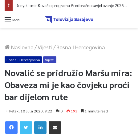
Denyel Ismir Kovač o programu Predbračno savjetovanje 2026 (video)
Meni
Naslovna
/
Vijesti
/
Bosna I Hercegovina
Bosna i Hercegovina
Vijesti
Novalić se pridružio Maršu mira:
Obaveza mi je kao čovjeku proći
bar dijelom rute
Petak, 10 Jula 2020, 9:22
0
193
1 minute read