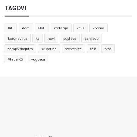
TAGOVI
BiH
dom
FBiH
izolacija
kcus
korona
koronavirus
ks
novi
poplave
sarajevo
sarajevskojutro
skupstina
srebrenica
test
tvsa
Vlada KS
vogosca