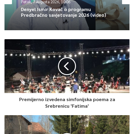
Petak, 7 Augusta 2026, 10:06
Denyel Ismir Kovač o programu
0
Predbračno savjetovanje 2026 (video)
Article Rating
Premijerno izvedena simfonijska poema za
Srebrenicu 'Fatima'