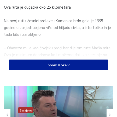
Ova ruta je dugačka oko 25 kilometara.
Na ovoj ruti učesnici prolaze i Kamenica brdo gdje je 1995.
godine u zasjedi ubijeno više od hiljadu civila, a isto toliko ih je
tada bilo i zarobljeno.
– Obaveza mi je kao čovjeku proći bar dijelom rute Marša mira.
Ovo je minimum doprinosa koji možemo dati za sjećanje na
sve one koji su jula 1995. prošli ovim putem iz Srebrenice, ali i
Show More
sve one koji su u Srebrenici ili na ovom putu ubijeni – kazao je
premijer Novalić u Mravinjcima.
Ovogodišnji Marš mira, 16. po redu, organizovan je u specifičnim
uslovima zbog pandemije koronavirusa. Upravo iz mjera
predostrožnosti, organizovane su grupe u kojima je manje od
50 učesnika.
Sarajevo