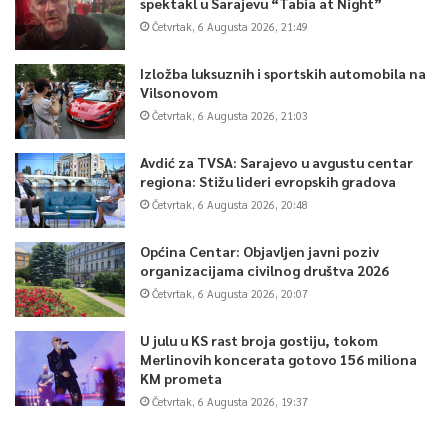
spektakl u Sarajevu “Tabia at Night”
Četvrtak, 6 Augusta 2026, 21:49
Izložba luksuznih i sportskih automobila na
Vilsonovom
Četvrtak, 6 Augusta 2026, 21:03
Avdić za TVSA: Sarajevo u avgustu centar
regiona: Stižu lideri evropskih gradova
Četvrtak, 6 Augusta 2026, 20:48
Općina Centar: Objavljen javni poziv
organizacijama civilnog društva 2026
Četvrtak, 6 Augusta 2026, 20:07
U julu u KS rast broja gostiju, tokom
Merlinovih koncerata gotovo 156 miliona
KM prometa
Četvrtak, 6 Augusta 2026, 19:37