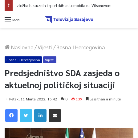
Izložba luksuznih i sportskih automobila na Vilsonovom
Meni
Naslovna
/
Vijesti
/
Bosna I Hercegovina
Bosna i Hercegovina
Vijesti
Predsjedništvo SDA zasjeda o
aktuelnoj političkoj situaciji
Petak, 11 Marta 2022, 15:42
0
139
Less than a minute