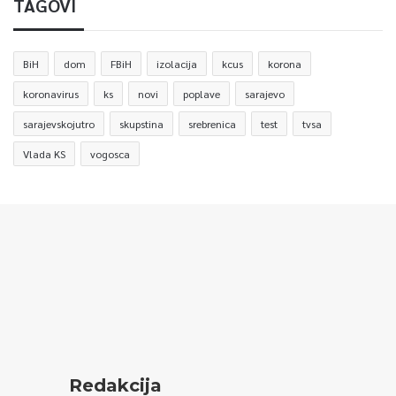
TAGOVI
BiH
dom
FBiH
izolacija
kcus
korona
koronavirus
ks
novi
poplave
sarajevo
sarajevskojutro
skupstina
srebrenica
test
tvsa
Vlada KS
vogosca
Redakcija