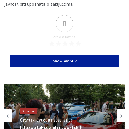
javnost biti upoznata o zaključcima.
0
Article Rating
Show More
Sarajevo
Četvrtak, 6 Augusta 2026, 21:03
Izložba luksuznih i sportskih