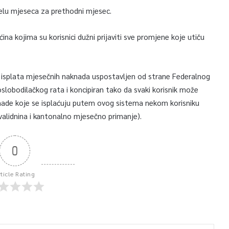
jelu mjeseca za prethodni mjesec.
a kojima su korisnici dužni prijaviti sve promjene koje utiču
i isplata mjesečnih naknada uspostavljen od strane Federalnog
slobodilačkog rata i koncipiran tako da svaki korisnik može
nade koje se isplaćuju putem ovog sistema nekom korisniku
 invalidnina i kantonalno mjesečno primanje).
0
rticle Rating