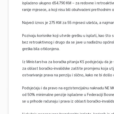
isplaćeno ukupno 654.790 KM – za redovne i retroaktivne
ranije mjesece, a koji nisu bili obuhvaćeni prethodnim 
Najveći iznos je 275 KM za 55 mjeseci ušešća, a najman
Pozivaju korisnike koji utvrde grešku u isplati, kao št
bez retroaktivnog i drugo da se jave u nadležnu općins
greška bila otklonjena.
Iz Ministarstva za boračka pitanja KS podsjećaju da je 
za oblast boračko-invalidske zaštite promjenu koja u
ostvarivanje prava na penziju i slično, kako ne bi došl
Podsjećaju i da pravo na egzistencijalnu naknadu NE M
od 50% minimalne penzije isplaćene u Federaciji Bosn
se u prihode računaju i prava iz oblasti boračko-invalidsk
U slučaju neosnovane/nezakonite isplate, korisnik je oba