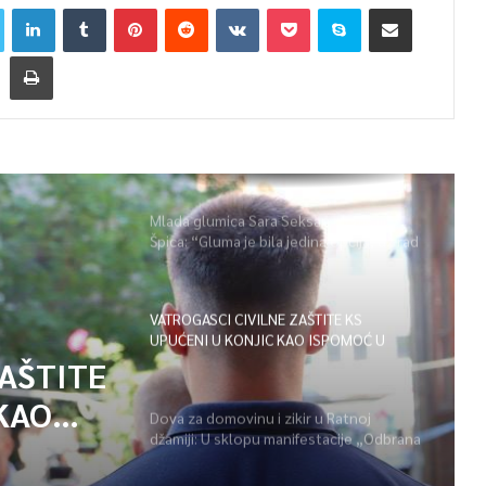
Mlada glumica Sara Seksan u emisiji
Špica: “Gluma je bila jedina opcija, uz rad
i disciplinu sve je moguće”
VATROGASCI CIVILNE ZAŠTITE KS
UPUĆENI U KONJIC KAO ISPOMOĆ U
GAŠENJU POŽARA
ZAŠTITE
KAO
Dova za domovinu i zikir u Ratnoj
džamiji: U sklopu manifestacije „Odbrana
POŽARA
BiH – Igman 2026“ odana počast
herojima