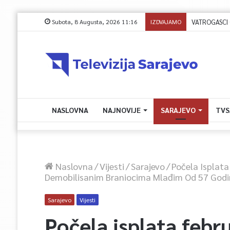
Subota, 8 Augusta, 2026 11:16
IZDVAJAMO
NASLOVNA
NAJNOVIJE
SARAJEVO
TVS
Naslovna
/
Vijesti
/
Sarajevo
/
Počela Isplat
Demobilisanim Braniocima Mlađim Od 57 Godi
Sarajevo
Vijesti
Počela isplata febr