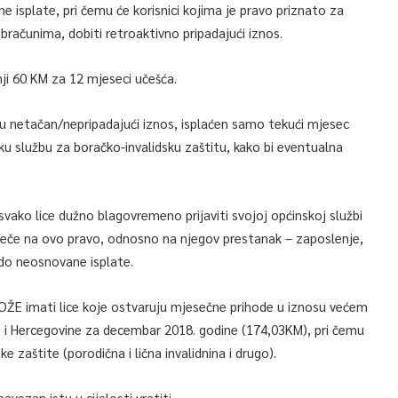
 isplate, pri čemu će korisnici kojima je pravo priznato za
obračunima, dobiti retroaktivno pripadajući iznos.
ji 60 KM za 12 mjeseci učešća.
o su netačan/nepripadajući iznos, isplaćen samo tekući mjesec
ku službu za boračko-invalidsku zaštitu, kako bi eventualna
svako lice dužno blagovremeno prijaviti svojoj općinskoj službi
tječe na ovo pravo, odnosno na njegov prestanak – zaposlenje,
o do neosnovane isplate.
OŽE imati lice koje ostvaruju mjesečne prihode u iznosu većem
e i Hercegovine za decembar 2018. godine (174,03KM), pri čemu
e zaštite (porodična i lična invalidnina i drugo).
vezan istu u cijelosti vratiti.