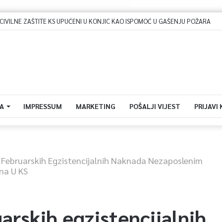
Dova za domovinu i zikir u Ratnoj džamiji: U sklopu manifestacije „Odbrana BiH – Igman 2026“ odana počast herojima
A
IMPRESSUM
MARKETING
POŠALJI VIJEST
PRIJAVI
a Februarskih Egzistencijalnih Naknada Nezaposlenim
na U KS
uarskih egzistencijalnih