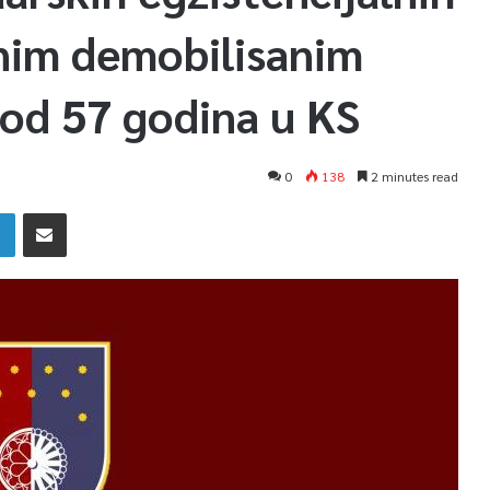
nim demobilisanim
od 57 godina u KS
0
138
2 minutes read