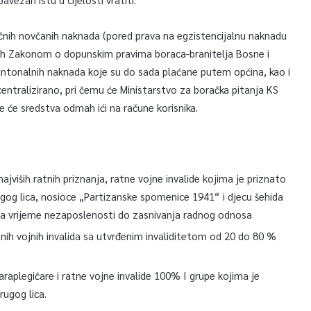
ečnih novčanih naknada (pored prava na egzistencijalnu naknadu
ih Zakonom o dopunskim pravima boraca-branitelja Bosne i
kantonalnih naknada koje su do sada plaćane putem općina, kao i
centralizirano, pri čemu će Ministarstvo za boračka pitanja KS
 će sredstva odmah ići na račune korisnika.
viših ratnih priznanja, ratne vojne invalide kojima je priznato
gog lica, nosioce „Partizanske spomenice 1941“ i djecu šehida
 za vrijeme nezaposlenosti do zasnivanja radnog odnosa
ih vojnih invalida sa utvrđenim invaliditetom od 20 do 80 %
araplegiĉare i ratne vojne invalide 100% I grupe kojima je
ugog lica.