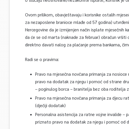
Ovom prilikom, obavještavaju i korisnike ostalih mjes
za nezaposlene branioce mlađe od 57 godina) utvrđen
Hercegovine da je izmijenjen način isplate mjesečnih 
da će se od marta (naknade za februar) obračun vršiti 
direktno davati nalog za plaćanje prema bankama, čime
Radi se o pravima:
Pravo na mjesečna novčana primanja za nosioce naj
pravo na dodatak za njegu i pomoć od strane dru
– poginulog borca – branitelja bez oba roditelja
Pravo na mjesečna novčana primanja za djecu ratn
(dječiji dodatak)
Personalna asistencija za ratne vojne invalide – p
priznato pravo na dodatak za njegu i pomoć od dr