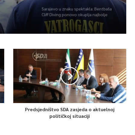
Sarajevo u znaku spektakla: Bentbaša
Cliff Diving ponovo okuplja najbolje
skakače i vrhunsku zabavu
Predsjedništvo SDA zasjeda o aktuelnoj
političkoj situaciji