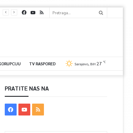
℃
27
 KORUPCIJU
TV RASPORED
Sarajevo, BiH
PRATITE NAS NA