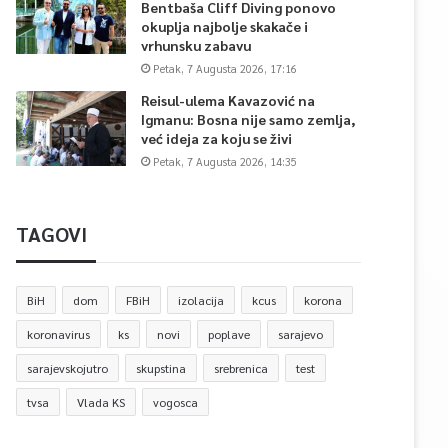
Bentbaša Cliff Diving ponovo
okuplja najbolje skakače i
vrhunsku zabavu
Petak, 7 Augusta 2026, 17:16
Reisul-ulema Kavazović na
Igmanu: Bosna nije samo zemlja,
već ideja za koju se živi
Petak, 7 Augusta 2026, 14:35
TAGOVI
BiH
dom
FBiH
izolacija
kcus
korona
koronavirus
ks
novi
poplave
sarajevo
sarajevskojutro
skupstina
srebrenica
test
tvsa
Vlada KS
vogosca