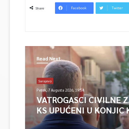
Facebook
Twitter
Share
Read Next
Sarajevo
Petak, 7 Augusta 2026, 19:54
VATROGASCI CIVILNE 
KS UPUĆENI U KONJIC 
ISPOMOĆ U GAŠENJU 