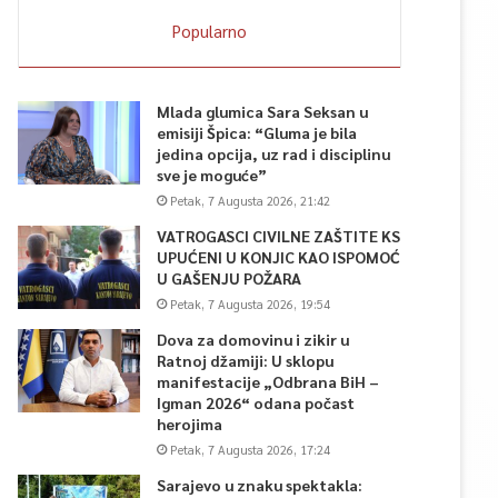
Popularno
Mlada glumica Sara Seksan u
emisiji Špica: “Gluma je bila
jedina opcija, uz rad i disciplinu
sve je moguće”
Petak, 7 Augusta 2026, 21:42
VATROGASCI CIVILNE ZAŠTITE KS
UPUĆENI U KONJIC KAO ISPOMOĆ
U GAŠENJU POŽARA
Petak, 7 Augusta 2026, 19:54
Dova za domovinu i zikir u
Ratnoj džamiji: U sklopu
manifestacije „Odbrana BiH –
Igman 2026“ odana počast
herojima
Petak, 7 Augusta 2026, 17:24
Sarajevo u znaku spektakla: