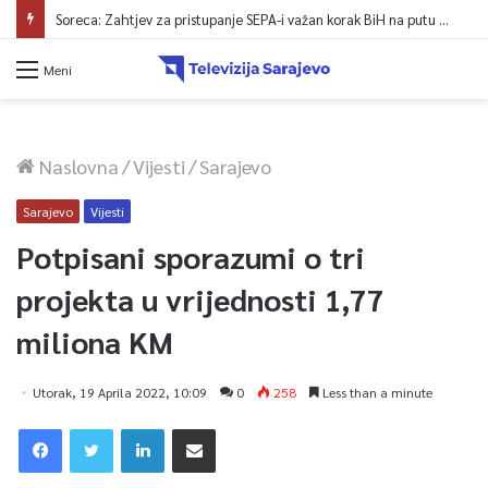
Soreca: Zahtjev za pristupanje SEPA-i važan korak BiH na putu ka EU
Meni
Naslovna
/
Vijesti
/
Sarajevo
Sarajevo
Vijesti
Potpisani sporazumi o tri
projekta u vrijednosti 1,77
miliona KM
Utorak, 19 Aprila 2022, 10:09
0
258
Less than a minute