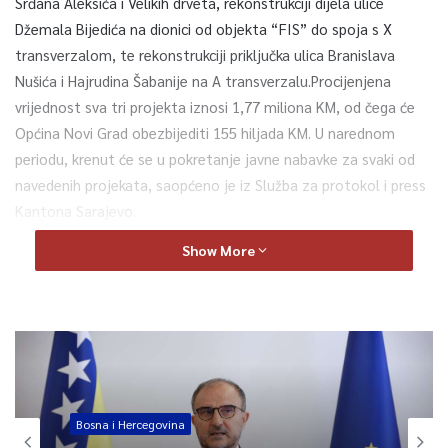
Srđana Aleksića i Velikih drveta, rekonstrukciji dijela ulice
Džemala Bijedića na dionici od objekta “FIS” do spoja s X
transverzalom, te rekonstrukciji priključka ulica Branislava
Nušića i Hajrudina Šabanije na A transverzalu.Procijenjena
vrijednost sva tri projekta iznosi 1,77 miliona KM, od čega će
Općina Novi Grad obezbijediti 155 hiljada KM. U narednom
periodu, krenut će se u pokretanje javne nabavke za svaki od
navedenih projekata, saopćeno je iz Služba za protokol i press
Kantona Sarajevo.
Show More
0
Article Rating
Bosna i Hercegovina