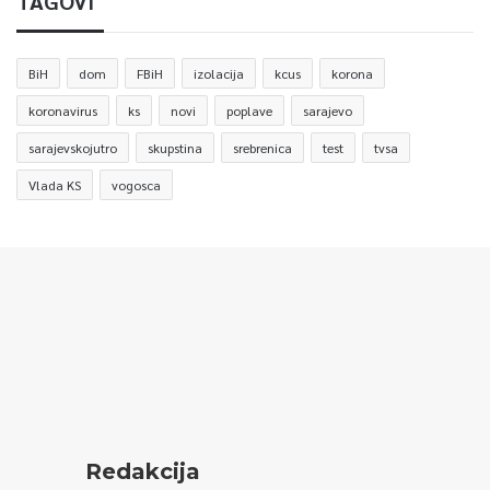
TAGOVI
BiH
dom
FBiH
izolacija
kcus
korona
koronavirus
ks
novi
poplave
sarajevo
sarajevskojutro
skupstina
srebrenica
test
tvsa
Vlada KS
vogosca
Redakcija