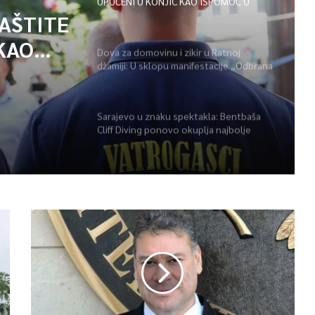
UPUĆENI U KONJIC KAO ISPOMOĆ U
GAŠENJU POŽARA
ZAŠTITE
KAO
Dova za domovinu i zikir u Ratnoj
džamiji: U sklopu manifestacije „Odbrana
POŽARA
BiH – Igman 2026“ odana počast
herojima
Sarajevo u znaku spektakla: Bentbaša
Cliff Diving ponovo okuplja najbolje
skakače i vrhunsku zabavu