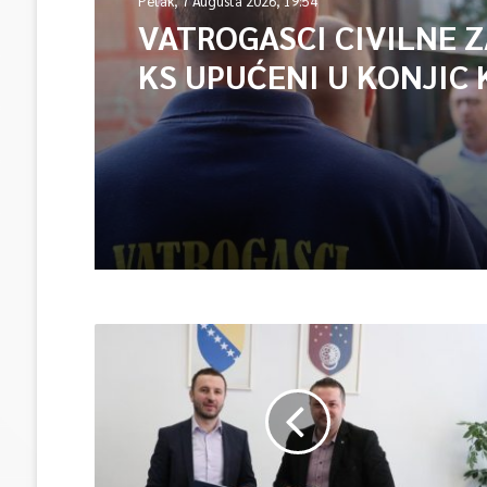
Petak, 7 Augusta 2026, 19:54
VATROGASCI CIVILNE 
KS UPUĆENI U KONJIC 
ISPOMOĆ U GAŠENJU 