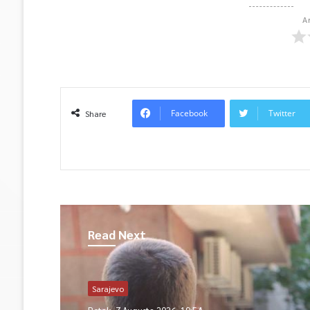
A
Facebook
Twitter
Share
Read Next
Sarajevo