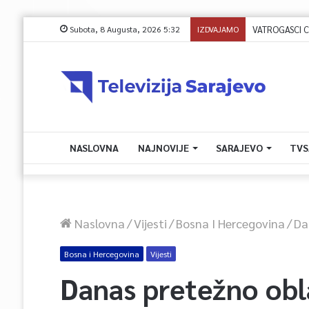
Subota, 8 Augusta, 2026 5:32
IZDVAJAMO
VATROGASCI CIVI
NASLOVNA
NAJNOVIJE
SARAJEVO
TVS
Naslovna
/
Vijesti
/
Bosna I Hercegovina
/
Da
Bosna i Hercegovina
Vijesti
Danas pretežno ob