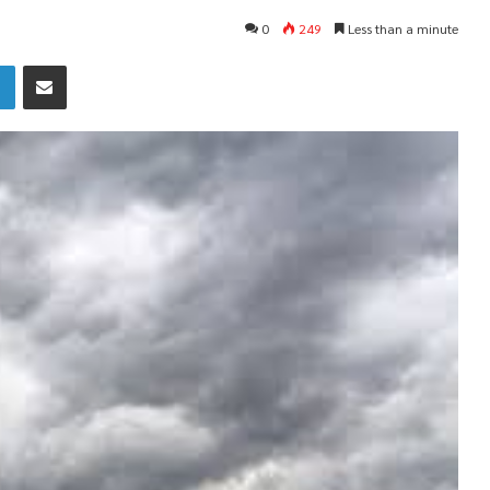
0
249
Less than a minute