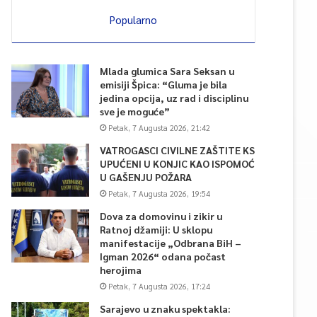
Popularno
Mlada glumica Sara Seksan u
emisiji Špica: “Gluma je bila
jedina opcija, uz rad i disciplinu
sve je moguće”
Petak, 7 Augusta 2026, 21:42
VATROGASCI CIVILNE ZAŠTITE KS
UPUĆENI U KONJIC KAO ISPOMOĆ
U GAŠENJU POŽARA
Petak, 7 Augusta 2026, 19:54
Dova za domovinu i zikir u
Ratnoj džamiji: U sklopu
manifestacije „Odbrana BiH –
Igman 2026“ odana počast
herojima
Petak, 7 Augusta 2026, 17:24
Sarajevo u znaku spektakla: