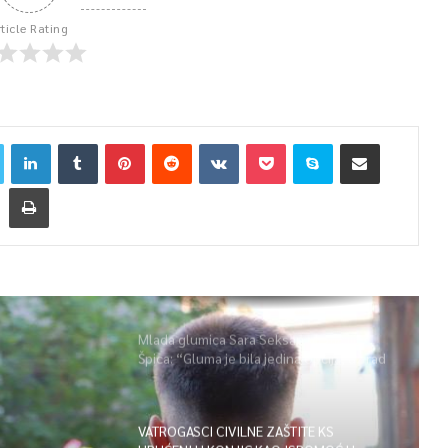
rticle Rating
Mlada glumica Sara Seksan u emisiji
Špica: “Gluma je bila jedina opcija, uz rad
i disciplinu sve je moguće”
VATROGASCI CIVILNE ZAŠTITE KS