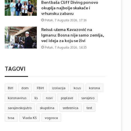
Bentbaša Cliff Diving ponovo
okuplja najbolje skakače i
vrhunsku zabavu
Petak, 7 Augusta 2026, 17:16
Reisul-ulema Kavazović na
Igmanu: Bosna nije samo zemlja,
već ideja za koju se živi
Petak, 7 Augusta 2026, 14:35
TAGOVI
BiH
dom
FBiH
izolacija
kcus
korona
koronavirus
ks
novi
poplave
sarajevo
sarajevskojutro
skupstina
srebrenica
test
tvsa
Vlada KS
vogosca