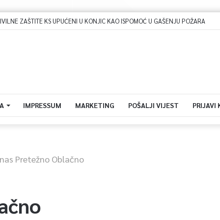
LNE ZAŠTITE KS UPUĆENI U KONJIC KAO ISPOMOĆ U GAŠENJU POŽARA
A
IMPRESSUM
MARKETING
POŠALJI VIJEST
PRIJAVI
nas Pretežno Oblačno
lačno