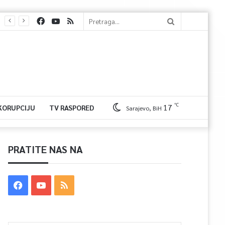
℃
17
 KORUPCIJU
TV RASPORED
Sarajevo, BiH
PRATITE NAS NA