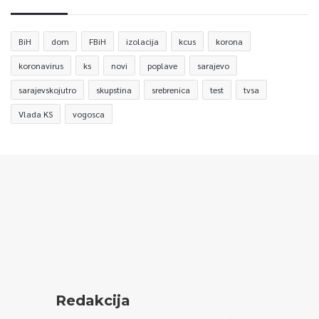
BiH
dom
FBiH
izolacija
kcus
korona
koronavirus
ks
novi
poplave
sarajevo
sarajevskojutro
skupstina
srebrenica
test
tvsa
Vlada KS
vogosca
Redakcija