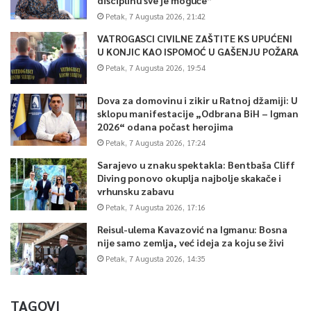
Petak, 7 Augusta 2026, 21:42
VATROGASCI CIVILNE ZAŠTITE KS UPUĆENI
U KONJIC KAO ISPOMOĆ U GAŠENJU POŽARA
Petak, 7 Augusta 2026, 19:54
Dova za domovinu i zikir u Ratnoj džamiji: U
sklopu manifestacije „Odbrana BiH – Igman
2026“ odana počast herojima
Petak, 7 Augusta 2026, 17:24
Sarajevo u znaku spektakla: Bentbaša Cliff
Diving ponovo okuplja najbolje skakače i
vrhunsku zabavu
Petak, 7 Augusta 2026, 17:16
Reisul-ulema Kavazović na Igmanu: Bosna
nije samo zemlja, već ideja za koju se živi
Petak, 7 Augusta 2026, 14:35
TAGOVI