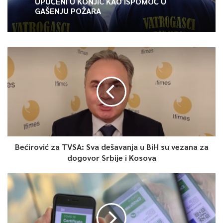
UPUĆENI U KONJIC KAO ISPOMOĆ U
GAŠENJU POŽARA
Projekat finansira Općina Centar iz čijeg je budžeta za ovu
namjenu izdvojeno
35.000 KM
, saopćeno je iz ove općine .
0
Article Rating
Bećirović za TVSA: Sva dešavanja u BiH su vezana za
dogovor Srbije i Kosova