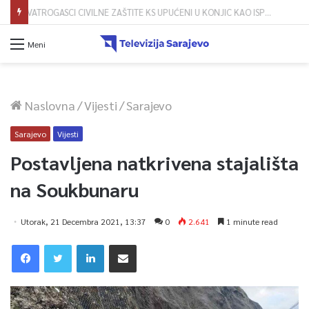
Dova za domovinu i zikir u Ratnoj džamiji: U sklopu manifestacije „Odbrana BiH – Igman 2026“ odana počast herojima
Meni
Naslovna
/
Vijesti
/
Sarajevo
Sarajevo
Vijesti
Postavljena natkrivena stajališta
na Soukbunaru
Utorak, 21 Decembra 2021, 13:37
0
2.641
1 minute read