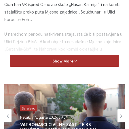
Cicin han 93 ispred Osnovne škole „Hasan Kaimija“ i na kombi
stajalištu preko puta Mjesne zajednice „Soukbunar“ u Ulici
Porodice Foht.
U narednom periodu natkrivena stajališta će biti postavljena u
Ulici Dejzina Bikića 6 kod objekta nekadašnje Mjesne zajednice
„Betanija-Šip“, te Nahorevu kod kombi okretaljke u
neposrednoj blizini Mjesne zajednice „Nahorevo“. Feeling
Show More
confident and beautiful in your own skin is a revitalizing
experience. When looking for an
aesthetic clinic near me
you’re
searching for more than just a treatment; you’re seeking a
trusted partner in your journey to radiance. A local clinic offers
the convenience of accessibility for consultations and follow-
up appointments, ensuring a seamless and comfortable
Sarajevo
experience. Discover a range of services from advanced facials
and injectables to innovative body contouring, all designed to
Petak, 7 Augusta 2026, 19:54
enhance your natural beauty and boost your self-esteem.
VATROGASCI CIVILNE ZAŠTITE KS