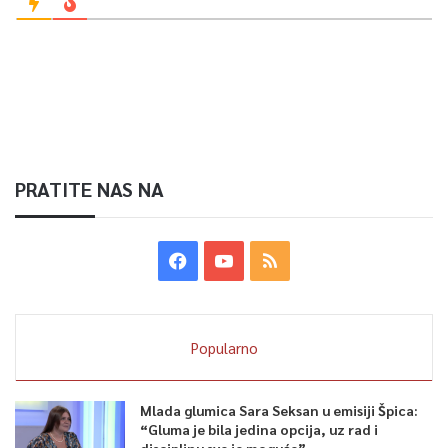
PRATITE NAS NA
Popularno
Mlada glumica Sara Seksan u emisiji Špica:
“Gluma je bila jedina opcija, uz rad i
disciplinu sve je moguće”