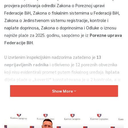
provjera poštivanja odredbi Zakona o Poreznoj upravi
Federacije BiH, Zakona o fiskalnim sistemima u Federaciji BiH,
Zakona o Jedinstvenom sistemu registracije, kontrole i
naplate doprinosa, Zakona o doprinosima i Odluke o iznosu
najniže plaće za 2025. godinu, saopćeno je iz
Porezne uprava
Federacije BiH
.
U izvršenim inspekcijskim nadzorima zatečeno je
13
neprijavljenih radnika
i otkriveno je 12 poreznih obveznika
koji nisu evidentirali promet putem fiskalnog uređaja.
Isplata
dijela plaće u „koverti“ konstatovana je u 2 kontrole, a u
34 kontrole utvrđeno je da doprinosi nisu obračunati na
Show More
minimalnu osnovicu u 2025. godin
i i u 16 kontrola utvrđeno
je da doprinosi nisu uplaćeni za period prije 2025. godine.
Zbog utvrđenih nepravilnosti inspektori Porezne uprave
Federacije BiH izdali su 78 prekršajnih naloga s ukupno