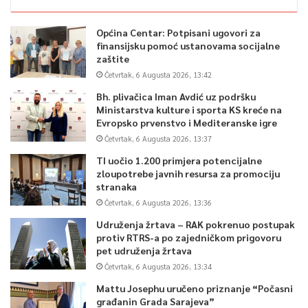
Općina Centar: Potpisani ugovori za
finansijsku pomoć ustanovama socijalne
zaštite
Četvrtak, 6 Augusta 2026, 13:42
Bh. plivačica Iman Avdić uz podršku
Ministarstva kulture i sporta KS kreće na
Evropsko prvenstvo i Mediteranske igre
Četvrtak, 6 Augusta 2026, 13:37
TI uočio 1.200 primjera potencijalne
zloupotrebe javnih resursa za promociju
stranaka
Četvrtak, 6 Augusta 2026, 13:36
Udruženja žrtava – RAK pokrenuo postupak
protiv RTRS-a po zajedničkom prigovoru
pet udruženja žrtava
Četvrtak, 6 Augusta 2026, 13:34
Mattu Josephu uručeno priznanje “Počasni
građanin Grada Sarajeva”