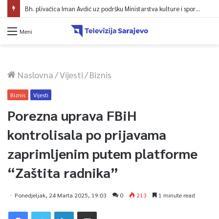
Bh. plivačica Iman Avdić uz podršku Ministarstva kulture i sporta KS kreće na Evropsko prvenstvo i Mediteranske igre
Meni
Naslovna
/
Vijesti
/
Biznis
Biznis
Vijesti
Porezna uprava FBiH
kontrolisala po prijavama
zaprimljenim putem platforme
“Zaštita radnika”
Ponedjeljak, 24 Marta 2025, 19:03
0
213
1 minute read