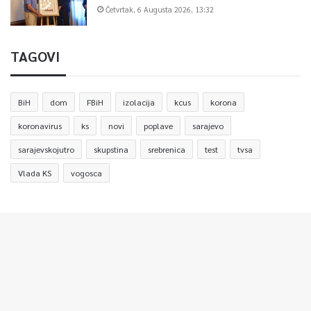
Četvrtak, 6 Augusta 2026, 13:32
TAGOVI
BiH
dom
FBiH
izolacija
kcus
korona
koronavirus
ks
novi
poplave
sarajevo
sarajevskojutro
skupstina
srebrenica
test
tvsa
Vlada KS
vogosca