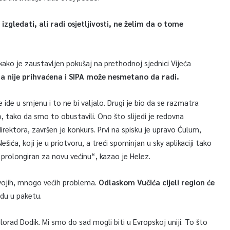
izgledati, ali radi osjetljivosti, ne želim da o tome
 kako je zaustavljen pokušaj na prethodnoj sjednici Vijeća
 nije prihvaćena i SIPA može nesmetano da radi.
e ide u smjenu i to ne bi valjalo. Drugi je bio da se razmatra
o, tako da smo to obustavili. Ono što slijedi je redovna
rektora, završen je konkurs. Prvi na spisku je upravo Ćulum,
ića, koji je u priotvoru, a treći spominjan u sky aplikaciji tako
i prolongiran za novu većinu“, kazao je Helez.
svojih, mnogo većih problema.
Odlaskom Vučića cijeli region će
odu u paketu.
orad Dodik. Mi smo do sad mogli biti u Evropskoj uniji. To što