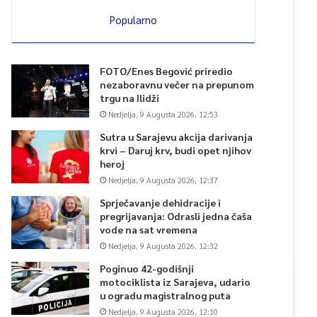
Popularno
FOTO/Enes Begović priredio
nezaboravnu večer na prepunom
trgu na Ilidži
Nedjelja, 9 Augusta 2026, 12:53
Sutra u Sarajevu akcija darivanja
krvi – Daruj krv, budi opet njihov
heroj
Nedjelja, 9 Augusta 2026, 12:37
Sprječavanje dehidracije i
pregrijavanja: Odrasli jedna čaša
vode na sat vremena
Nedjelja, 9 Augusta 2026, 12:32
Poginuo 42-godišnji
motociklista iz Sarajeva, udario
u ogradu magistralnog puta
Nedjelja, 9 Augusta 2026, 12:10