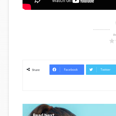
A
Facebook
Twitter
Share
Read Next