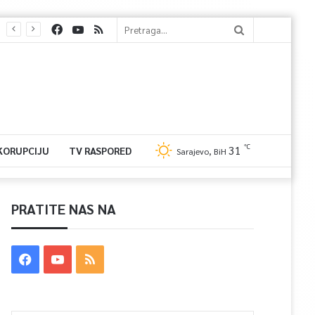
℃
31
 KORUPCIJU
TV RASPORED
Sarajevo, BiH
PRATITE NAS NA