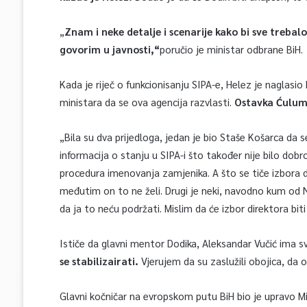
„
Znam i neke detalje i scenarije kako bi sve trebalo 
govorim u javnosti,“
poručio je ministar odbrane BiH.
Kada je riječ o funkcionisanju SIPA-e, Helez je naglasio
ministara da se ova agencija razvlasti.
Ostavka Ćuluma
„Bila su dva prijedloga, jedan je bio Staše Košarca da s
informacija o stanju u SIPA-i što također nije bilo dobr
procedura imenovanja zamjenika. A što se tiče izbora di
međutim on to ne želi. Drugi je neki, navodno kum od Neš
da ja to neću podržati. Mislim da će izbor direktora bit
Ističe da glavni mentor Dodika, Aleksandar Vučić ima 
se stabilizairati.
Vjerujem da su zaslužili obojica, da 
Glavni kočničar na evropskom putu BiH bio je upravo Mil