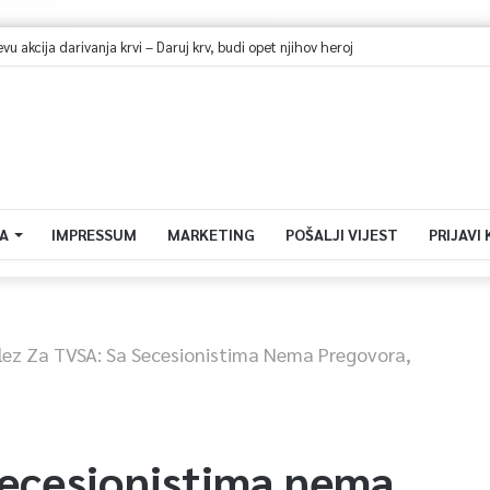
ehidracije i pregrijavanja: Odrasli jedna čaša vode na sat vremena
A
IMPRESSUM
MARKETING
POŠALJI VIJEST
PRIJAVI
lez Za TVSA: Sa Secesionistima Nema Pregovora,
secesionistima nema