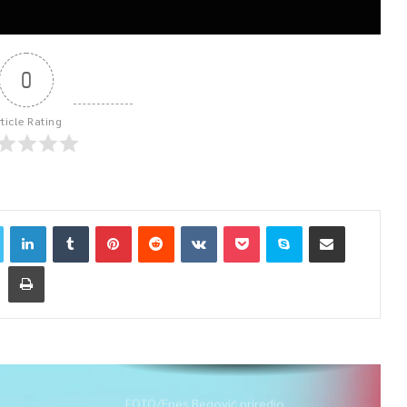
0
rticle Rating
FOTO/Enes Begović priredio