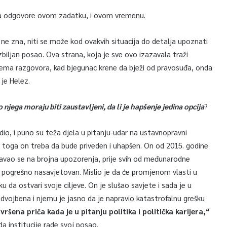
da odgovore ovom zadatku, i ovom vremenu.
 ne zna, niti se može kod ovakvih situacija do detalja upoznati
zbiljan posao. Ova strana, koja je sve ovo izazavala traži
nema razgovora, kad bjegunac krene da bježi od pravosuđa, onda
 je Helez.
 njega moraju biti zaustavljeni, da li je hapšenje jedina opcija
?
dio, i puno su teža djela u pitanju-udar na ustavnopravni
toga on treba da bude priveden i uhapšen. On od 2015. godine
ušavao se na brojna upozorenja, prije svih od međunarodne
je pogrešno nasavjetovan. Mislio je da će promjenom vlasti u
ku da ostvari svoje ciljeve. On je slušao savjete i sada je u
edvojbena i njemu je jasno da je napravio katastrofalnu grešku
vršena priča kada je u pitanju politika i politička karijera,“
a institucije rade svoj posao.