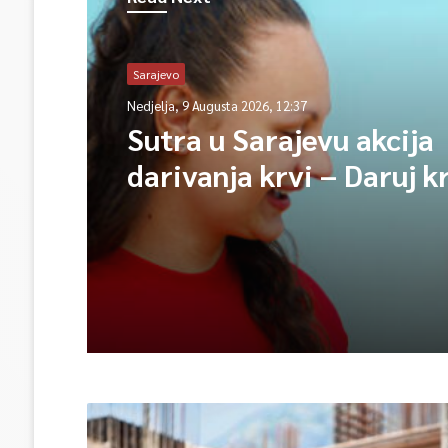
Sarajevo
Nedjelja, 9 Augusta 2026, 12:37
Sutra u Sarajevu akcija
darivanja krvi – Daruj k
opet njihov heroj