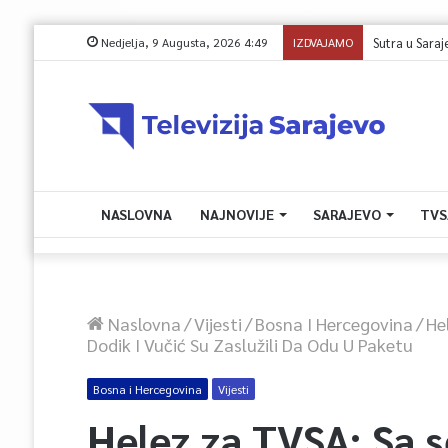
Nedjelja, 9 Augusta, 2026 4:49
IZDVAJAMO
Sprječavanje d
NASLOVNA
NAJNOVIJE
SARAJEVO
TVS
Naslovna
/
Vijesti
/
Bosna I Hercegovina
/
He
Dodik I Vučić Su Zaslužili Da Odu U Paketu
Bosna i Hercegovina
Vijesti
Helez za TVSA: Sa 