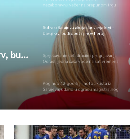
nezaboravnu večer na prepunom trgu
na Ilidži
Sutra u Sarajevu akcija darivanja krvi –
Daruj krv, budi opet njihov heroj
rv, budi
Sprječavanje dehidracije i pregrijavanja:
Odrasli jedna čaša vode na sat vremena
Poginuo 42-godišnji motociklista iz
Sarajeva, udario u ogradu magistralnog
puta