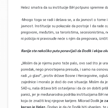
Helez smatra da su institucije BiH potpuno spremne 
-Mnogo toga se radi i dešava se, a da javnost o tome i
javnost. Institucije su pokazale da postoje I da rade o
pregovore, međutim, sa teroristima, secesionistima, 
ni policija ni pravosuđe neće s njim da pregovara, izričit
Ranije ste nekoliko puta ponavljali da Dodik i ekipa oko
„Mislim da je njemu puno teže palo, ovo sad što je ura
poredak, nego prvostepena presuda, i samo na osnovu 
radi „o glavi“, protiv države Bosne i Hercegovine, ogl
zajednice i moralo je doći do ove situacije. Mislim da 
SAD-u, naša država biti ostavljena i da će on dobiti prili
panici, jer je međunarodna podrška institucijama BiH n
koja će značiti kraj njegove karijere. Milorad Dodik
je za
kazao je Helez.
Dodao je da će Dodik biti uhapšen, te d