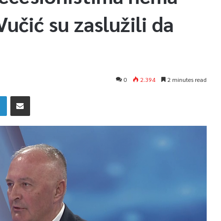
učić su zaslužili da
0
2.394
2 minutes read